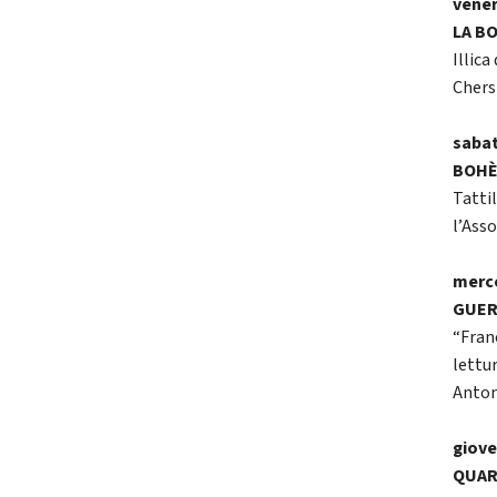
vener
LA B
Illic
Chers
sabat
BOHÈ
Tatti
l’Ass
merco
GUE
“Fran
lettu
Anton
giove
QUAR