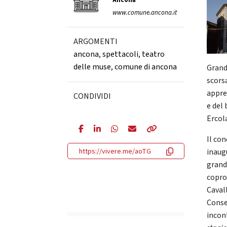
Ancona
www.comune.ancona.it
ARGOMENTI
ancona
,
spettacoli
,
teatro
delle muse
,
comune di ancona
Grand
scors
appre
CONDIVIDI
e del
Ercol
Il co
https://vivere.me/aoTG
inaug
grand
copro
Caval
Conse
incont