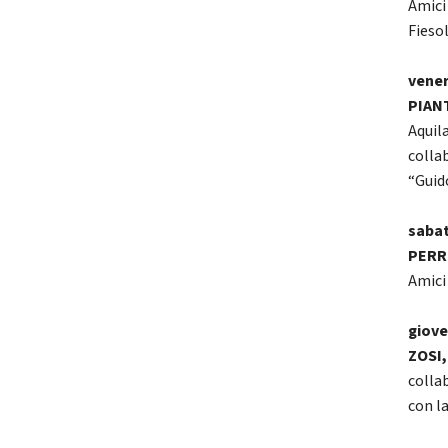
Amici 
Fieso
vener
PIANT
Aquil
colla
“Guid
sabat
PERR
Amici
giove
ZOSI
colla
con la