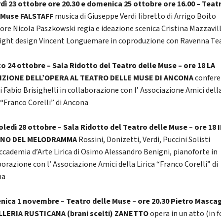
dì 23 ottobre ore 20.30 e domenica 25 ottobre ore 16.00 – Teat
 Muse FALSTAFF
musica di Giuseppe Verdi libretto di Arrigo Boito
tore Nicola Paszkowski regia e ideazione scenica Cristina Mazzavil
light design Vincent Longuemare in coproduzione con Ravenna Tea
o 24 ottobre – Sala Ridotto del Teatro delle Muse – ore 18 LA
IZIONE DELL’OPERA AL TEATRO DELLE MUSE DI ANCONA
confere
i Fabio Brisighelli in collaborazione con l’ Associazione Amici dell
a “Franco Corelli” di Ancona
ledì 28 ottobre – Sala Ridotto del Teatro delle Muse – ore 18 I
INO DEL MELODRAMMA
Rossini, Donizetti, Verdi, Puccini Solisti
Accademia d’Arte Lirica di Osimo Alessandro Benigni, pianoforte in
orazione con l’ Associazione Amici della Lirica “Franco Corelli” di
na
ica 1 novembre – Teatro delle Muse – ore 20.30 Pietro Masca
LERIA RUSTICANA (brani scelti) ZANETTO
opera in un atto (in 