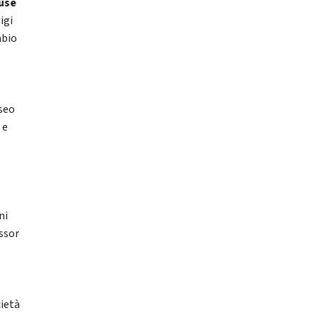
Muse
igi
abio
seo
 e
ni
essor
ietà