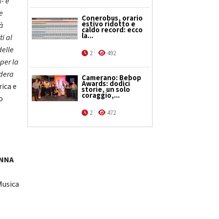
a-
è
e
Conerobus, orario
estivo ridotto e
tà
caldo record: ecco
la...
ti al
delle
2
492
 per la
idera
Camerano: Bebop
Awards: dodici
rica e
storie, un solo
coraggio,...
o
2
472
ANNA
Musica