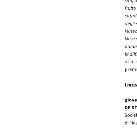
stagi
frutto
cittad
degli 
Museo 
Muse e
prima 
la dif
a tre 
premi
I pro
giove
DE S
Socie
di Fie