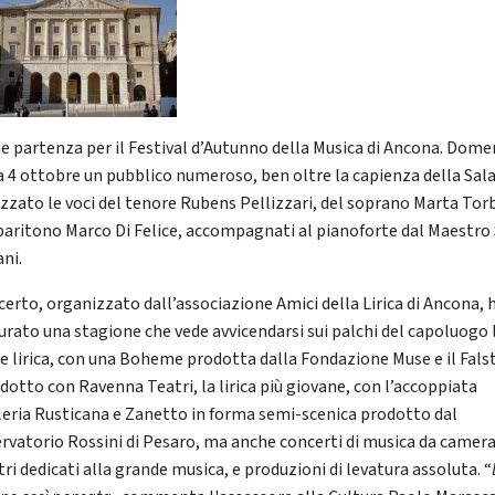
e partenza per il Festival d’Autunno della Musica di Ancona. Dome
a 4 ottobre un pubblico numeroso, ben oltre la capienza della Sala
zzato le voci del tenore Rubens Pellizzari, del soprano Marta Tor
 baritono Marco Di Felice, accompagnati al pianoforte dal Maestro 
ani.
ncerto, organizzato dall’associazione Amici della Lirica di Ancona, 
urato una stagione che vede avvicendarsi sui palchi del capoluogo 
e lirica, con una Boheme prodotta dalla Fondazione Muse e il Falst
dotto con Ravenna Teatri, la lirica più giovane, con l’accoppiata
leria Rusticana e Zanetto in forma semi-scenica prodotto dal
rvatorio Rossini di Pesaro, ma anche concerti di musica da camera
ri dedicati alla grande musica, e produzioni di levatura assoluta. “