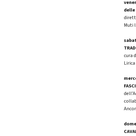
vener
delle
diret
Muti 
sabat
TRAD
cura d
Liric
merco
FASC
dell’
collab
Anco
domen
CAVAL