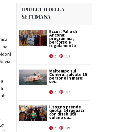
I PIÙ LETTI DELLA
SETTIMANA
Ecco il Palio di
Ancona:
programma,
nica
percorso e
regolamento
, ha
bidoni
2
953
Silvia
Maltempo sul
Conero, salvate 15
persone in mare:
ha
sei...
la
2
887
aff
Il sogno prende
quota: 24 ragazzi
con disabilità
,
volano da...
La
2
649