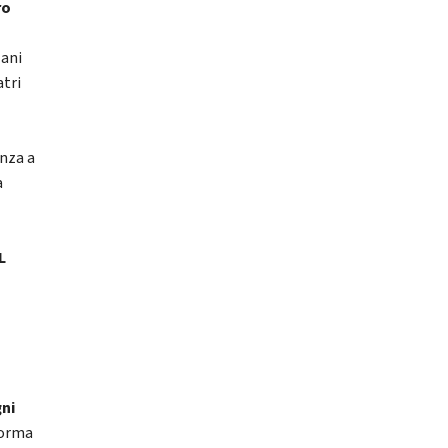
ro
lani
tri
nza a
a
L
gni
forma