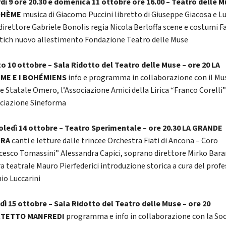
dì 9 ore 20.30 e domenica 11 ottobre ore 16.00 – Teatro delle 
OHÈME
musica di Giacomo Puccini libretto di Giuseppe Giacosa e Lu
a direttore Gabriele Bonolis regia Nicola Berloffa scene e costumi F
tich nuovo allestimento Fondazione Teatro delle Muse
o 10 ottobre – Sala Ridotto del Teatro delle Muse – ore 20 LA
ME E I BOHÉMIENS
info e programma in collaborazione con il Mu
le Statale Omero, l’Associazione Amici della Lirica “Franco Corelli”
ociazione Sineforma
ledì 14 ottobre – Teatro Sperimentale – ore 20.30 LA GRANDE
RRA
canti e letture dalle trincee Orchestra Fiati di Ancona – Coro
cesco Tomassini” Alessandra Capici, soprano direttore Mirko Bara
ra teatrale Mauro Pierfederici introduzione storica a cura del prof
io Luccarini
dì 15 ottobre – Sala Ridotto del Teatro delle Muse – ore 20
TETTO MANFREDI
programma e info in collaborazione con la Soc