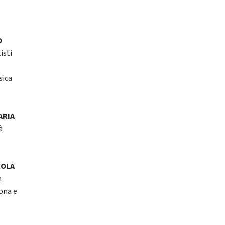
i
O
isti
sica
ARIA
à
AROLA
n
cona e