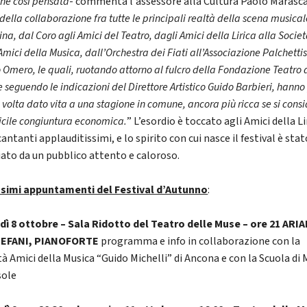
one così pensata
- commenta l'assessore alla Cultura Paolo Marasc
 della collaborazione fra tutte le principali realtà della scena musical
ina, dal Coro agli Amici del Teatro, dagli Amici della Lirica alla Socie
Amici della Musica, dall’Orchestra dei Fiati all’Associazione Palchettis
Omero, le quali, ruotando attorno al fulcro della Fondazione Teatro 
 seguendo le indicazioni del Direttore Artistico Guido Barbieri, hanno
volta dato vita a una stagione in comune, ancora più ricca se si cons
ficile congiuntura economica.
” L’esordio è toccato agli Amici della Li
cantanti applauditissimi, e lo spirito con cui nasce il festival è stat
ato da un pubblico attento e caloroso.
ssimi appuntamenti del Festival d’Autunno
:
dì 8 ottobre – Sala Ridotto del Teatro delle Muse – ore 21
ARI
TEFANI, PIANOFORTE
programma e info in collaborazione con la
tà Amici della Musica “Guido Michelli” di Ancona e con la Scuola di 
sole