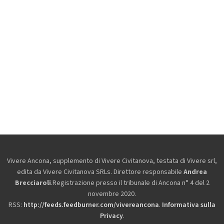
Vivere Ancona, supplemento di Vivere Civitanova, testata di Vivere srl,
edita da
Vivere Civitanova SRLs. Direttore responsabile
Andrea
Brecciaroli
.Registrazione presso il tribunale di Ancona n° 4 del 2
novembre 2020.
RSS:
http://feeds.feedburner.com/vivereancona
.
Informativa sulla
Privacy
.