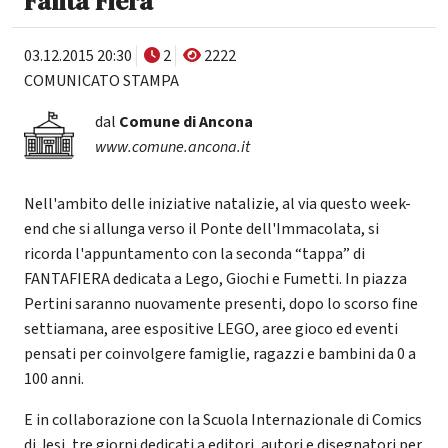
Fanta Fiera
03.12.2015 20:30
2
2222
COMUNICATO STAMPA
dal
Comune di Ancona
www.comune.ancona.it
Nell'ambito delle iniziative natalizie, al via questo week-
end che si allunga verso il Ponte dell'Immacolata, si
ricorda l'appuntamento con la seconda “tappa” di
FANTAFIERA dedicata a Lego, Giochi e Fumetti. In piazza
Pertini saranno nuovamente presenti, dopo lo scorso fine
settiamana, aree espositive LEGO, aree gioco ed eventi
pensati per coinvolgere famiglie, ragazzi e bambini da 0 a
100 anni.
E in collaborazione con la Scuola Internazionale di Comics
di Jesi, tre giorni dedicati a editori, autori e disegnatori per