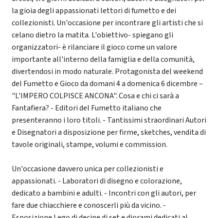
la gioia degli appassionati lettori di fumetto e dei
collezionisti. Un'occasione per incontrare gli artisti che si
celano dietro la matita. L'obiettivo- spiegano gli
organizzatori- è rilanciare il gioco come un valore
importante all'interno della famiglia e della comunità,
divertendosi in modo naturale. Protagonista del weekend
del Fumetto e Gioco da domani 4 a domenica 6 dicembre –
"L'IMPERO COLPISCE ANCONA". Cosa e chi ci sarà a
Fantafiera? - Editori del Fumetto italiano che
presenteranno i loro titoli. - Tantissimi straordinari Autori
e Disegnatori a disposizione per firme, sketches, vendita di
tavole originali, stampe, volumi e commission.
Un'occasione davvero unica per collezionisti e
appassionati. - Laboratori di disegno e colorazione,
dedicato a bambini e adulti. - Incontri con gli autori, per
fare due chiacchiere e conoscerli più da vicino. -
Esposizione Lego di decine di set e diorami dedicati al