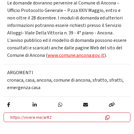
Le domande dovranno pervenire al Comune di Ancona –
Ufficio Protocollo Generale – P.zza XXIV Maggio, entro e
non oltre il 28 dicembre. I moduli di domanda ed ulteriori
informazioni potranno essere richiesti presso il Servizio
Alloggi- Viale Della Vittoria n. 39 - 4° piano - Ancona .
L'avviso pubblico ed il modello di domanda possono essere
consultati e scaricati anche dalle pagine Web del sito del
Comune di Ancona (
www.comune.ancona.gov. it
).
ARGOMENTI
cronaca
,
casa
,
ancona
,
comune di ancona
,
sfratto
,
sfratti
,
emergenza casa
https://vivere.me/arRZ