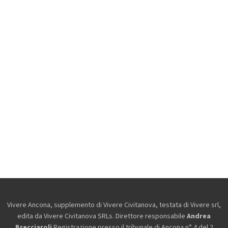
Vivere Ancona, supplemento di Vivere Civitanova, testata di Vivere srl,
edita da
Vivere Civitanova SRLs. Direttore responsabile
Andrea
Brecciaroli
.Registrazione presso il tribunale di Ancona n° 4 del 2