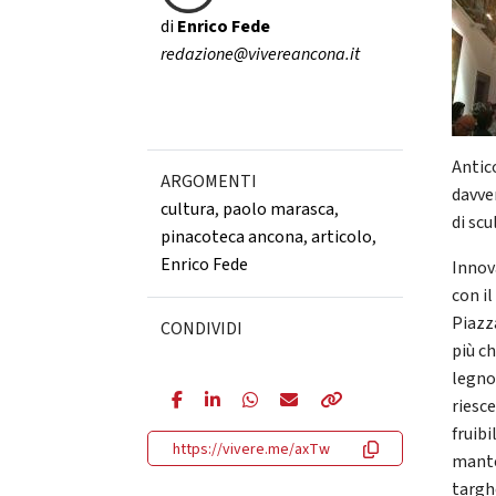
di
Enrico Fede
redazione@vivereancona.it
Antic
ARGOMENTI
davver
cultura
,
paolo marasca
,
di sc
pinacoteca ancona
,
articolo
,
Enrico Fede
Innova
con il
Piazz
CONDIVIDI
più c
legno
riesc
fruibi
https://vivere.me/axTw
mante
targhe