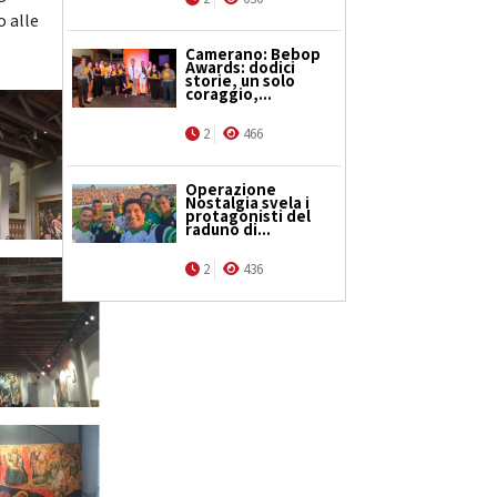
o alle
Camerano: Bebop
Awards: dodici
storie, un solo
coraggio,...
2
466
Operazione
Nostalgia svela i
protagonisti del
raduno di...
2
436