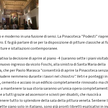
o e moderno in una fusione di sensi. La Pinacoteca "Podesti" riapr
o. E fa già parlare di se per la disposizione di pitture classiche al f
ulture e istallazioni contemporanee.
tiva la decisione di aprire al piano -4 (saranno sette i piani visitabi
 nuovo ingresso da vicolo Foschi, alla sinistra di Santa Maria della
a, che per Paolo Marasca "consentirà di aprire la Pinacoteca senza
hiudere nemmeno durante i lavori nel chiostro". Vetri e ponteggi in
, cemento e acciaio in un edificio completamente rinnovato ma c
e a mantenere la sua storia saranno un'unica opera completamen
le a tutti grazie ad ascensori e scivoli per disabili, che riuscirà a
nere tutto lo splendore della sala della pittura veneta. Senbene 
tte siano solo in italiano, sono già pronti libretti esplicativi in i