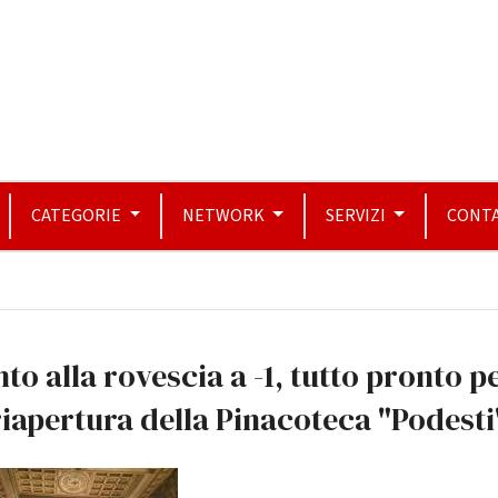
CATEGORIE
NETWORK
SERVIZI
CONTA
to alla rovescia a -1, tutto pronto p
riapertura della Pinacoteca "Podesti