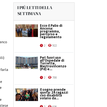
I PIÙ LETTI DELLA
SETTIMANA
Ecco il Palio di
Ancona:
programma,
percorso e
e
regolamento
ianco
2
922
li)
Pet fuori uso
all'Ospedale di
Torrette,
Mastrovincenzo
(Pd) e...
 farla
2
700
he
te
Il sogno prende
quota: 24 ragazzi
con disabilità
volano da...
le
nglese
2
636