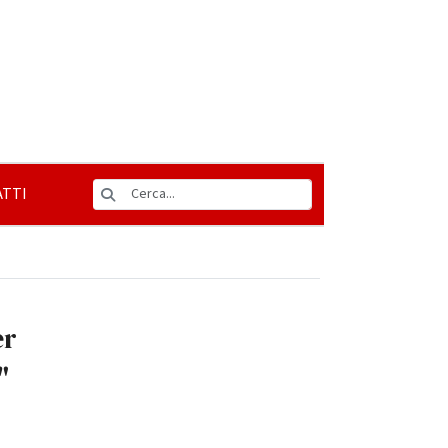
TTI
er
"