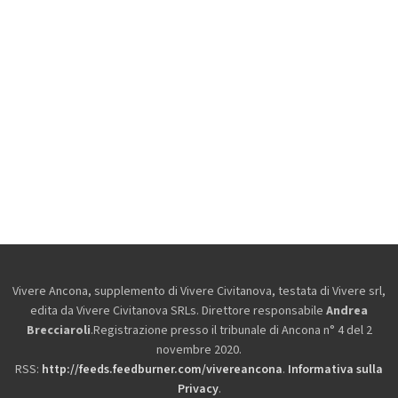
Vivere Ancona, supplemento di Vivere Civitanova, testata di Vivere srl,
edita da
Vivere Civitanova SRLs. Direttore responsabile
Andrea
Brecciaroli
.Registrazione presso il tribunale di Ancona n° 4 del 2
novembre 2020.
RSS:
http://feeds.feedburner.com/vivereancona
.
Informativa sulla
Privacy
.