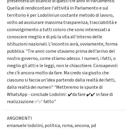
presenterà un bilancio di questi tre anni in Parlamento.
Quella di rendicontare l'attività in Parlamento e sul
territorio è per Lodolini un costante metodo di lavoro,
volto ad assicurare massima trasparenza, tracciabilità e
coinvolgimento a tutti coloro che sono interessati a
conoscere meglio e di più la vita all'interno delle
istituzioni nazionali. L'incontro avrà, ovviamente, forma
pubblica. "Tre anni: come stavamo prima dell’arrivo del
nostro governo, come stiamo adesso. I numeri, i fatti, o
meglio gli atti e le leggi, non le chiacchiere. Consapevoli
che c’è ancora molto da fare. Ma credo sia giusto che
ciascuno si faccia un’idea partendo dalla realtà dei fatti,
dalla realtà dei numeri" "Metteremo le spunte di
WhatsApp - conclude Lodolini : ✔️da fare ✔️✔️ in fase di
realizzazione ✅✅ fatto"
ARGOMENTI
emanuele lodolini
,
politica
,
roma
,
ancona
,
pd