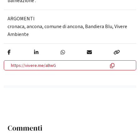
balneazione .
ARGOMENTI
cronaca
,
ancona
,
comune di ancona
,
Bandiera Blu, Vivere
Ambiente
https://vivere.me/aBwG
Commenti