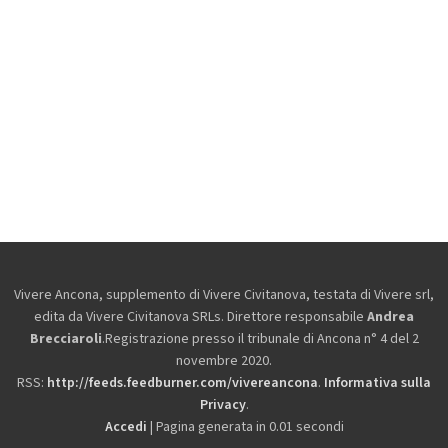
Vivere Ancona, supplemento di Vivere Civitanova, testata di Vivere srl,
edita da
Vivere Civitanova SRLs. Direttore responsabile
Andrea
Brecciaroli
.Registrazione presso il tribunale di Ancona n° 4 del 2
novembre 2020.
RSS:
http://feeds.feedburner.com/vivereancona
.
Informativa sulla
Privacy
.
Accedi
| Pagina generata in 0.01 secondi