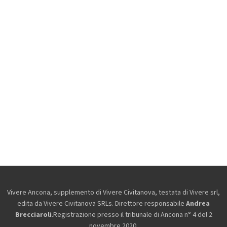
Vivere Ancona, supplemento di Vivere Civitanova, testata di Vivere srl,
edita da
Vivere Civitanova SRLs. Direttore responsabile
Andrea
Brecciaroli
.Registrazione presso il tribunale di Ancona n° 4 del 2
novembre 2020.