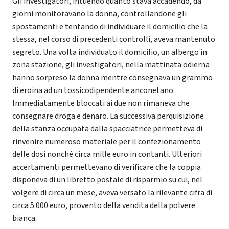
Gli investigatori, intuendo quanto stava accadendo, da
giorni monitoravano la donna, controllandone gli
spostamenti e tentando di individuare il domicilio che la
stessa, nel corso di precedenti controlli, aveva mantenuto
segreto. Una volta individuato il domicilio, un albergo in
zona stazione, gli investigatori, nella mattinata odierna
hanno sorpreso la donna mentre consegnava un grammo
di eroina ad un tossicodipendente anconetano.
Immediatamente bloccati ai due non rimaneva che
consegnare droga e denaro. La successiva perquisizione
della stanza occupata dalla spacciatrice permetteva di
rinvenire numeroso materiale per il confezionamento
delle dosi nonché circa mille euro in contanti. Ulteriori
accertamenti permettevano di verificare che la coppia
disponeva di un libretto postale di risparmio su cui, nel
volgere di circa un mese, aveva versato la rilevante cifra di
circa 5.000 euro, provento della vendita della polvere
bianca.