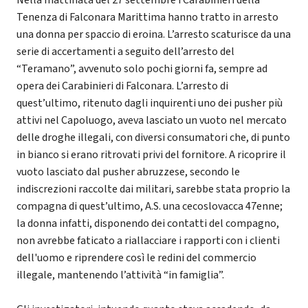
Nella mattinata del 27 settembre i Carabinieri della
Tenenza di Falconara Marittima hanno tratto in arresto
una donna per spaccio di eroina. L’arresto scaturisce da una
serie di accertamenti a seguito dell’arresto del
“Teramano”, avvenuto solo pochi giorni fa, sempre ad
opera dei Carabinieri di Falconara. L’arresto di
quest’ultimo, ritenuto dagli inquirenti uno dei pusher più
attivi nel Capoluogo, aveva lasciato un vuoto nel mercato
delle droghe illegali, con diversi consumatori che, di punto
in bianco si erano ritrovati privi del fornitore. A ricoprire il
vuoto lasciato dal pusher abruzzese, secondo le
indiscrezioni raccolte dai militari, sarebbe stata proprio la
compagna di quest’ultimo, A.S. una cecoslovacca 47enne;
la donna infatti, disponendo dei contatti del compagno,
non avrebbe faticato a riallacciare i rapporti con i clienti
dell'uomo e riprendere così le redini del commercio
illegale, mantenendo l’attività “in famiglia”.