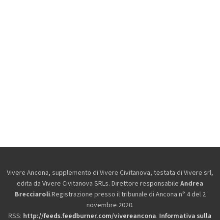
Vivere Ancona, supplemento di Vivere Civitanova, testata di Vivere srl,
edita da
Vivere Civitanova SRLs. Direttore responsabile
Andrea
Brecciaroli
.Registrazione presso il tribunale di Ancona n° 4 del 2
novembre 2020.
RSS:
http://feeds.feedburner.com/vivereancona
.
Informativa sulla