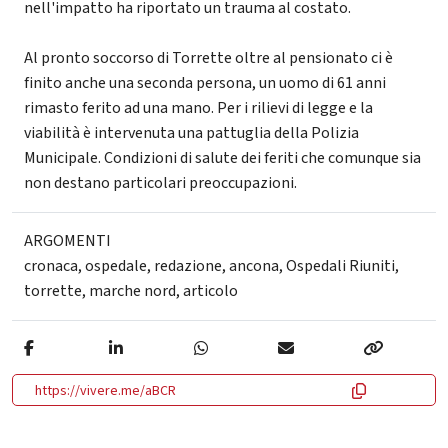
nell'impatto ha riportato un trauma al costato.
Al pronto soccorso di Torrette oltre al pensionato ci è
finito anche una seconda persona, un uomo di 61 anni
rimasto ferito ad una mano. Per i rilievi di legge e la
viabilità è intervenuta una pattuglia della Polizia
Municipale. Condizioni di salute dei feriti che comunque sia
non destano particolari preoccupazioni.
ARGOMENTI
cronaca
,
ospedale
,
redazione
,
ancona
,
Ospedali Riuniti
,
torrette
,
marche nord
,
articolo
https://vivere.me/aBCR