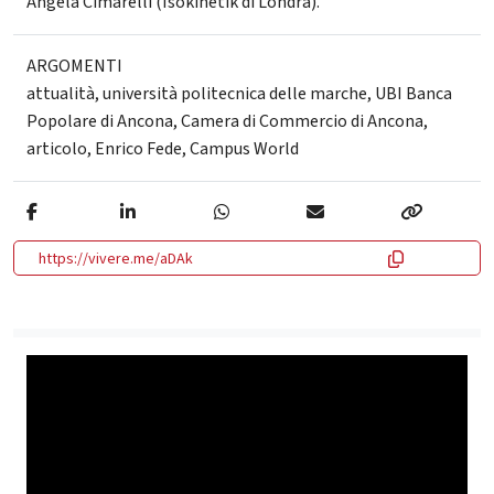
Angela Cimarelli (Isokinetik di Londra).
ARGOMENTI
attualità
,
università politecnica delle marche
,
UBI Banca
Popolare di Ancona
,
Camera di Commercio di Ancona
,
articolo
,
Enrico Fede
,
Campus World
https://vivere.me/aDAk