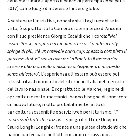
dalla mattinata è aperto il bando di partecipazione per il
2017) come luogo d'interesse l'intero globo.
A sostenere l'iniziativa, nonostante i tagli recenti e in
vista, è soprattutto la Camera di Commercio di Ancona
con il suo presidente Giorgio Cataldi che ricorda: "
Nel
nostro Paese, proprio nel momento in cui il made in Italy
spinge di più, c'è un notevole handicap: spesso si completa il
percorso di studi senza aver mai affrontato il mondo del
lavoro e allora diventa utilissima un'esperienza in questo
senso all'estero
". L'esperienza all'estero può essere poi
ritrasferita al momento del ritorno in Italia nel mercato
del lavoro nazionale. E soprattutto le Marche, regione di
agricoltori e metalmeccanici, hanno bisogno di conoscere
un nuovo futuro, molto probabilmente fatto di
agricoltura sostenibile e servizi web per il turismo. "
Il
futuro sarà fatto di relazioni
- spiega il rettore Univpm
Sauro Longhi Longhi di fronte a una platea di studenti che
hanno partecipato nell'ulltimo anno e si avviano a