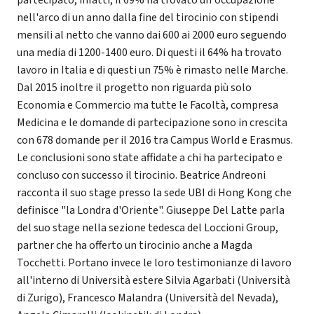
partecipato, infatti, il 69% ha trovato un'occupazione
nell'arco di un anno dalla fine del tirocinio con stipendi
mensili al netto che vanno dai 600 ai 2000 euro seguendo
una media di 1200-1400 euro. Di questi il 64% ha trovato
lavoro in Italia e di questi un 75% è rimasto nelle Marche.
Dal 2015 inoltre il progetto non riguarda più solo
Economia e Commercio ma tutte le Facoltà, compresa
Medicina e le domande di partecipazione sono in crescita
con 678 domande per il 2016 tra Campus World e Erasmus.
Le conclusioni sono state affidate a chi ha partecipato e
concluso con successo il tirocinio. Beatrice Andreoni
racconta il suo stage presso la sede UBI di Hong Kong che
definisce "la Londra d'Oriente". Giuseppe Del Latte parla
del suo stage nella sezione tedesca del Loccioni Group,
partner che ha offerto un tirocinio anche a Magda
Tocchetti. Portano invece le loro testimonianze di lavoro
all'interno di Università estere Silvia Agarbati (Università
di Zurigo), Francesco Malandra (Università del Nevada),