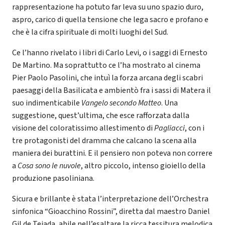
rappresentazione ha potuto far leva su uno spazio duro,
aspro, carico di quella tensione che lega sacro e profano e
che è la cifra spirituale di molti luoghi del Sud.
Ce l’hanno rivelato i libri di Carlo Levi, o i saggi di Ernesto
De Martino. Ma soprattutto ce l’ha mostrato al cinema
Pier Paolo Pasolini, che intuì la forza arcana degli scabri
paesaggi della Basilicata e ambientò fra i sassi di Matera il
suo indimenticabile
Vangelo secondo Matteo
. Una
suggestione, quest’ultima, che esce rafforzata dalla
visione del coloratissimo allestimento di
Pagliacci
, con i
tre protagonisti del dramma che calcano la scena alla
maniera dei burattini. E il pensiero non poteva non correre
a
Cosa sono le nuvole
, altro piccolo, intenso gioiello della
produzione pasoliniana.
Sicura e brillante è stata l’interpretazione dell’Orchestra
sinfonica “Gioacchino Rossini”, diretta dal maestro Daniel
Gil de Tejada, abile nell’esaltare la ricca tessitura melodica