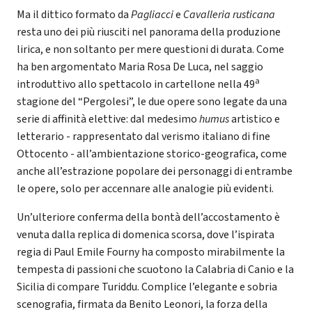
Ma il dittico formato da
Pagliacci
e
Cavalleria rusticana
resta uno dei più riusciti nel panorama della produzione
lirica, e non soltanto per mere questioni di durata. Come
ha ben argomentato Maria Rosa De Luca, nel saggio
a
introduttivo allo spettacolo in cartellone nella 49
stagione del “Pergolesi”, le due opere sono legate da una
serie di affinità elettive: dal medesimo
humus
artistico e
letterario - rappresentato dal verismo italiano di fine
Ottocento - all’ambientazione storico-geografica, come
anche all’estrazione popolare dei personaggi di entrambe
le opere, solo per accennare alle analogie più evidenti.
Un’ulteriore conferma della bontà dell’accostamento è
venuta dalla replica di domenica scorsa, dove l’ispirata
regia di Paul Emile Fourny ha composto mirabilmente la
tempesta di passioni che scuotono la Calabria di Canio e la
Sicilia di compare Turiddu. Complice l’elegante e sobria
scenografia, firmata da Benito Leonori, la forza della