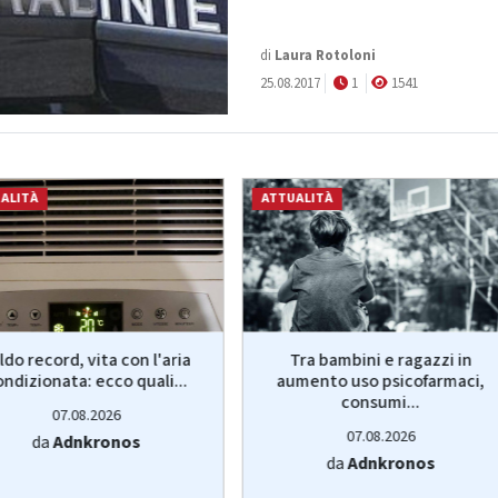
di
Laura Rotoloni
25.08.2017
1
1541
ALITÀ
ATTUALITÀ
ldo record, vita con l'aria
Tra bambini e ragazzi in
ondizionata: ecco quali...
aumento uso psicofarmaci,
consumi...
07.08.2026
07.08.2026
da
Adnkronos
da
Adnkronos