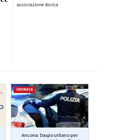
associazione dorica
CRONACA
SPORT
Ancona: Daspo urbano per
Fano: Se n'è and