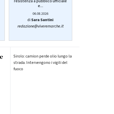
resistenza a pubblico ufficiale
Cogliandro ex dir
e...
06.08.20
06.08.2026
di
Simone C
di
Sara Santini
fano@viver
redazione@viveremarche.it
de
Sirolo: camion perde olio lungo la
strada. Intervengono i vigili del
fuoco