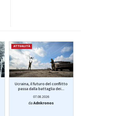
ATTUALITÀ
ATTUALITÀ
Ucraina, il futuro del conflitto
Lavoro, restare i
passa dalla battaglia dei...
andare all'est
bussola.
07.08.2026
07.08.20
da
Adnkronos
da
Adnkro