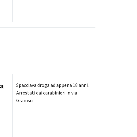
va
Spacciava droga ad appena 18 anni.
Arrestati dai carabinieri in via
Gramsci