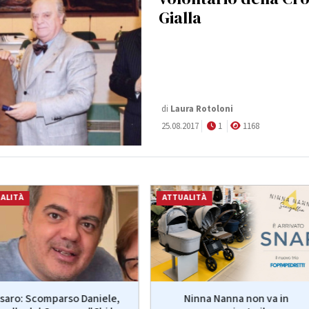
Gialla
di
Laura Rotoloni
25.08.2017
1
1168
ALITÀ
ATTUALITÀ
saro: Scomparso Daniele,
Ninna Nanna non va in