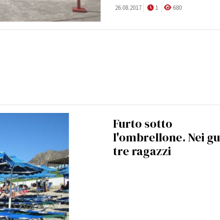
26.08.2017
1
680
Furto sotto
l'ombrellone. Nei gu
tre ragazzi