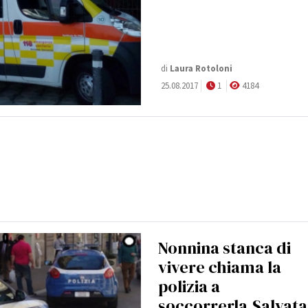
di
Laura Rotoloni
25.08.2017
1
4184
Nonnina stanca di
vivere chiama la
polizia a
soccorrerla.Salvata