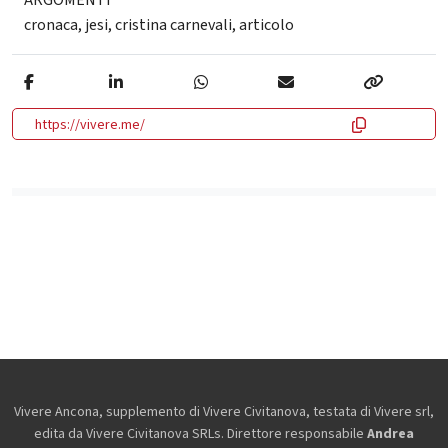
cronaca
,
jesi
,
cristina carnevali
,
articolo
https://vivere.me/
Vivere Ancona, supplemento di Vivere Civitanova, testata di Vivere srl,
edita da
Vivere Civitanova SRLs. Direttore responsabile
Andrea