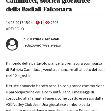
Camillucci, storica giocatrice
della Badiali Falconara
14.08.2017 15:14
1
2306
ARTICOLO
di
Cristina Carnevali
redazione@viverejesi.it
Il mondo della pallavolo piange la prematura scomparsa
di Patrizia Camillucci, venuta a mancare all'affetto dei suoi
cari 12 agosto.
Il triste annuncio è stato accolto con grande commozione
e partecipazione dalla comunità. Tanti i messaggi di
cordoglio alla famiglia Fanesi, come quello espresso dalla
ASD Volley Club Jesi."Una giocatrice simbolo della
pallavolo marchigiana e moglie del nostro Ex capitano