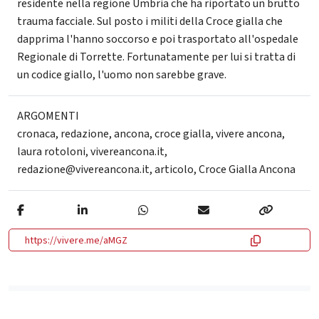
residente nella regione Umbria che ha riportato un brutto
trauma facciale. Sul posto i militi della Croce gialla che
dapprima l'hanno soccorso e poi trasportato all'ospedale
Regionale di Torrette. Fortunatamente per lui si tratta di
un codice giallo, l'uomo non sarebbe grave.
ARGOMENTI
cronaca
,
redazione
,
ancona
,
croce gialla
,
vivere ancona
,
laura rotoloni
,
vivereancona.it
,
redazione@vivereancona.it
,
articolo
,
Croce Gialla Ancona
https://vivere.me/aMGZ