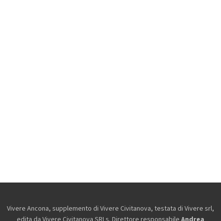
Vivere Ancona, supplemento di Vivere Civitanova, testata di Vivere srl,
edita da
Vivere Civitanova SRLs. Direttore responsabile
Andrea