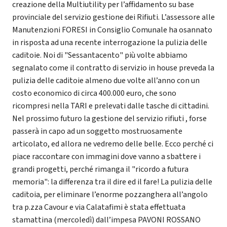
creazione della Multiutility per l’affidamento su base
provinciale del servizio gestione dei Rifiuti. L’assessore alle
Manutenzioni FORESI in Consiglio Comunale ha osannato
in risposta ad una recente interrogazione la pulizia delle
caditoie. Noi di "Sessantacento" più volte abbiamo
segnalato come il contratto di servizio in house preveda la
pulizia delle caditoie almeno due volte all’anno con un
costo economico di circa 400.000 euro, che sono
ricompresi nella TARI e prelevati dalle tasche di cittadini.
Nel prossimo futuro la gestione del servizio rifiuti , forse
passerà in capo ad un soggetto mostruosamente
articolato, ed allora ne vedremo delle belle. Ecco perché ci
piace raccontare con immagini dove vanno a sbattere i
grandi progetti, perché rimanga il "ricordo a futura
memoria": la differenza tra il dire ed il fare! La pulizia delle
caditoia, per eliminare l’enorme pozzanghera all’angolo
tra p.zza Cavour e via Calatafimi è stata effettuata
stamattina (mercoledì) dall’impesa PAVONI ROSSANO