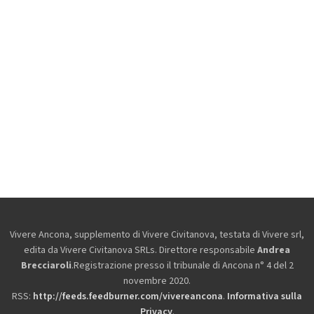
Vivere Ancona, supplemento di Vivere Civitanova, testata di Vivere srl,
edita da
Vivere Civitanova SRLs. Direttore responsabile
Andrea
Brecciaroli
.Registrazione presso il tribunale di Ancona n° 4 del 2
novembre 2020.
RSS:
http://feeds.feedburner.com/vivereancona
.
Informativa sulla
Privacy
.