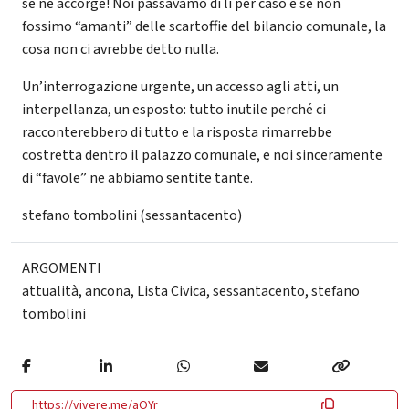
se ne accorge! Noi passavamo di li per caso e se non
fossimo “amanti” delle scartoffie del bilancio comunale, la
cosa non ci avrebbe detto nulla.
Un’interrogazione urgente, un accesso agli atti, un
interpellanza, un esposto: tutto inutile perché ci
racconterebbero di tutto e la risposta rimarrebbe
costretta dentro il palazzo comunale, e noi sinceramente
di “favole” ne abbiamo sentite tante.
stefano tombolini (sessantacento)
ARGOMENTI
attualità
,
ancona
,
Lista Civica
,
sessantacento
,
stefano
tombolini
https://vivere.me/aOYr