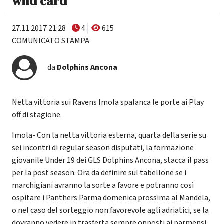
wild card
27.11.2017 21:28
4
615
COMUNICATO STAMPA
da
Dolphins Ancona
Netta vittoria sui Ravens Imola spalanca le porte ai Play
off di stagione.
Imola- Con la netta vittoria esterna, quarta della serie su
sei incontri di regular season disputati, la formazione
giovanile Under 19 dei GLS Dolphins Ancona, stacca il pass
per la post season. Ora da definire sul tabellone se i
marchigiani avranno la sorte a favore e potranno così
ospitare i Panthers Parma domenica prossima al Mandela,
o nel caso del sorteggio non favorevole agli adriatici, se la
dovranno vedere in trasferta sempre opposti ai parmensi.