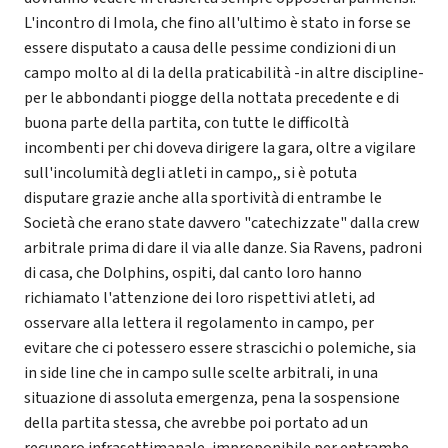
L'incontro di Imola, che fino all'ultimo è stato in forse se
essere disputato a causa delle pessime condizioni di un
campo molto al di la della praticabilità -in altre discipline-
per le abbondanti piogge della nottata precedente e di
buona parte della partita, con tutte le difficoltà
incombenti per chi doveva dirigere la gara, oltre a vigilare
sull'incolumità degli atleti in campo,, si è potuta
disputare grazie anche alla sportività di entrambe le
Società che erano state davvero "catechizzate" dalla crew
arbitrale prima di dare il via alle danze. Sia Ravens, padroni
di casa, che Dolphins, ospiti, dal canto loro hanno
richiamato l'attenzione dei loro rispettivi atleti, ad
osservare alla lettera il regolamento in campo, per
evitare che ci potessero essere strascichi o polemiche, sia
in side line che in campo sulle scelte arbitrali, in una
situazione di assoluta emergenza, pena la sospensione
della partita stessa, che avrebbe poi portato ad un
recupero infrasettimanale, improponibile per entrambe