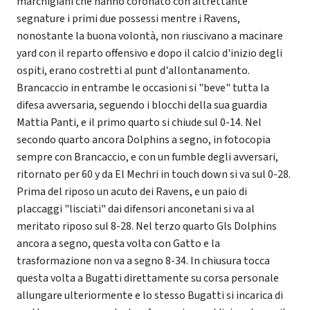
marchigiani che hanno coronato con altrettante
segnature i primi due possessi mentre i Ravens,
nonostante la buona volontà, non riuscivano a macinare
yard con il reparto offensivo e dopo il calcio d'inizio degli
ospiti, erano costretti al punt d'allontanamento.
Brancaccio in entrambe le occasioni si "beve" tutta la
difesa avversaria, seguendo i blocchi della sua guardia
Mattia Panti, e il primo quarto si chiude sul 0-14. Nel
secondo quarto ancora Dolphins a segno, in fotocopia
sempre con Brancaccio, e con un fumble degli avversari,
ritornato per 60 y da El Mechri in touch down si va sul 0-28.
Prima del riposo un acuto dei Ravens, e un paio di
placcaggi "lisciati" dai difensori anconetani si va al
meritato riposo sul 8-28. Nel terzo quarto Gls Dolphins
ancora a segno, questa volta con Gatto e la
trasformazione non va a segno 8-34. In chiusura tocca
questa volta a Bugatti direttamente su corsa personale
allungare ulteriormente e lo stesso Bugatti si incarica di