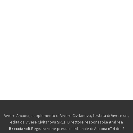
Vivere Ancona, supplemento di Vivere Civitanova, testata di Vivere srl,
edita da
Vivere Civitanova SRLs. Direttore responsabile
Andrea
Brecciaroli
.Registrazione presso il tribunale di Ancona n° 4 del 2