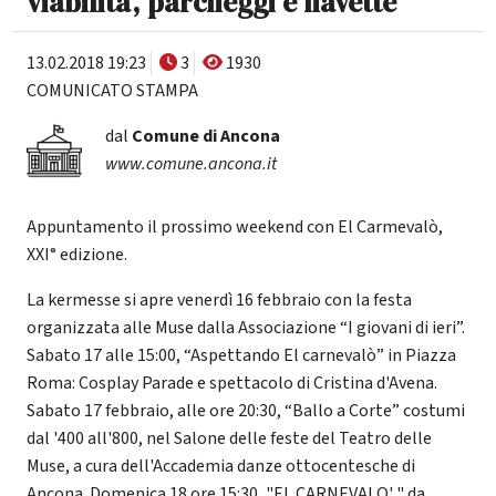
viabilita', parcheggi e navette
13.02.2018 19:23
3
1930
COMUNICATO STAMPA
dal
Comune di Ancona
www.comune.ancona.it
Appuntamento il prossimo weekend con El Carmevalò,
XXI° edizione.
La kermesse si apre venerdì 16 febbraio con la festa
organizzata alle Muse dalla Associazione “I giovani di ieri”.
Sabato 17 alle 15:00, “Aspettando El carnevalò” in Piazza
Roma: Cosplay Parade e spettacolo di Cristina d'Avena.
Sabato 17 febbraio, alle ore 20:30, “Ballo a Corte” costumi
dal '400 all'800, nel Salone delle feste del Teatro delle
Muse, a cura dell'Accademia danze ottocentesche di
Ancona. Domenica 18 ore 15:30, "EL CARNEVALO' " da