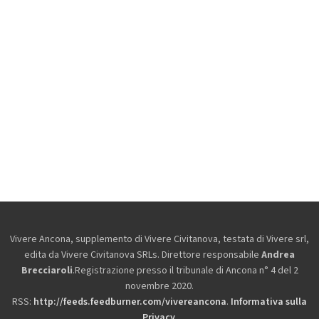
Vivere Ancona, supplemento di Vivere Civitanova, testata di Vivere srl,
edita da
Vivere Civitanova SRLs. Direttore responsabile
Andrea
Brecciaroli
.Registrazione presso il tribunale di Ancona n° 4 del 2
novembre 2020.
RSS:
http://feeds.feedburner.com/vivereancona
.
Informativa sulla
Privacy
.