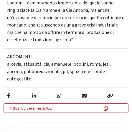
Lodolini - è un momento importante del quale vanno
ringraziate la Cia Marche e la Cia Ancona, ma anche
un’occasione di rilancio per un territorio, quello collinare e
montano, che sta uscendo da una grave crisi industriale
ma che ha molto da offrire in termini di produzione di
eccellenza e tradizione agricola”.
ARGOMENTI
arcevia
,
attualità
,
cia
,
emanuele lodolini
,
roma
,
jesi
,
ancona
,
pubbliredazionale
,
pd
,
spazio elettorale
autogestito
https://vivere.me/aRGL