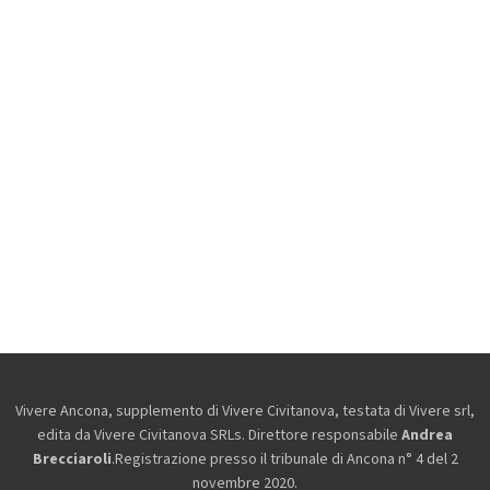
Vivere Ancona, supplemento di Vivere Civitanova, testata di Vivere srl,
edita da
Vivere Civitanova SRLs. Direttore responsabile
Andrea
Brecciaroli
.Registrazione presso il tribunale di Ancona n° 4 del 2
novembre 2020.