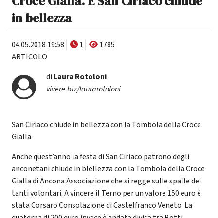
Croce Gialla. E San Ciriaco chiude
in bellezza
04.05.2018 19:58
1
1785
ARTICOLO
di
Laura Rotoloni
vivere.biz/laurarotoloni
San Ciriaco chiude in bellezza con la Tombola della Croce
Gialla.
Anche quest’anno la festa di San Ciriaco patrono degli
anconetani chiude in blellezza con la Tombola della Croce
Gialla di Ancona Associazione che si regge sulle spalle dei
tanti volontari. A vincere il Terno per un valore 150 euro è
stata Corsaro Consolazione di Castelfranco Veneto. La
quaterna di 200 euro invece è andata divisa tra Botti