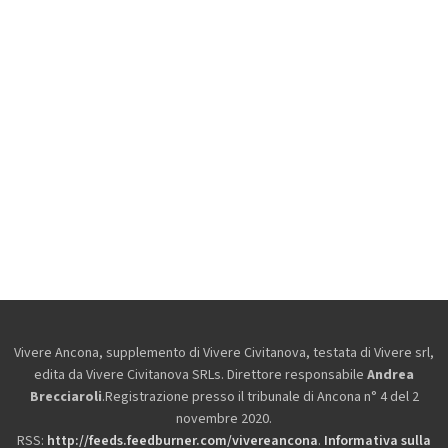
Vivere Ancona, supplemento di Vivere Civitanova, testata di Vivere srl,
edita da
Vivere Civitanova SRLs. Direttore responsabile
Andrea
Brecciaroli
.Registrazione presso il tribunale di Ancona n° 4 del 2
novembre 2020.
RSS:
http://feeds.feedburner.com/vivereancona
.
Informativa sulla