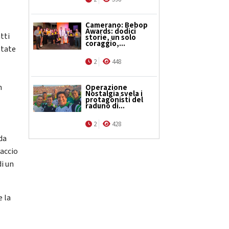
Camerano: Bebop
Awards: dodici
tti
storie, un solo
coraggio,...
ltate
e
2
448
n
Operazione
Nostalgia svela i
protagonisti del
raduno di...
2
428
 da
paccio
di un
e la