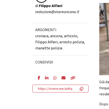
di
Filippo Alfieri
redazione@vivereancona.it
ARGOMENTI
cronaca
,
ancona
,
articolo
,
Filippo Alfieri
,
arresto polizia
,
manette polizia
CONDIVIDI
Già da
frequ
https://vivere.me/aUKq
resid
Dopo 