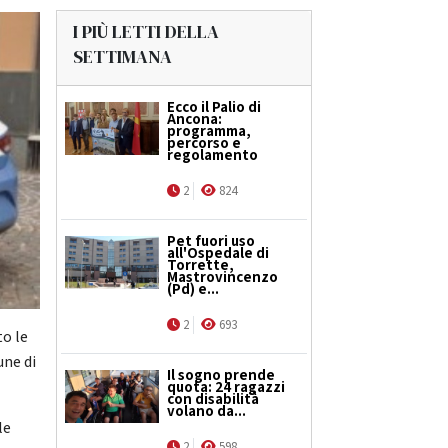
I PIÙ LETTI DELLA
SETTIMANA
Ecco il Palio di
Ancona:
programma,
percorso e
regolamento
2
824
Pet fuori uso
all'Ospedale di
Torrette,
Mastrovincenzo
(Pd) e...
2
693
to le
une di
Il sogno prende
quota: 24 ragazzi
con disabilità
volano da...
le
2
598