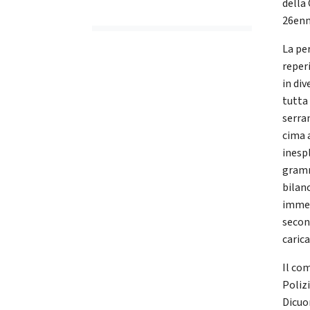
della
26enn
La pe
reper
in div
tutta 
serran
cima a
inesp
gramm
bilanc
immet
second
carica
Il com
Poliz
Dicuon