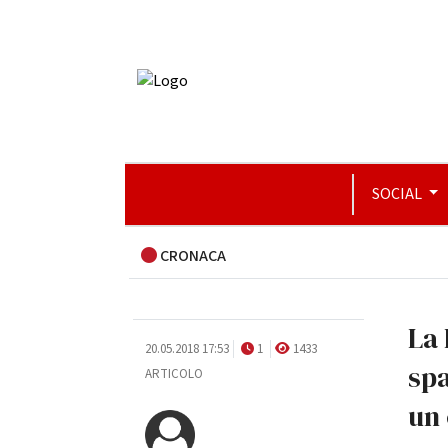
SOCIAL
CRONACA
La 
20.05.2018 17:53
1
1433
sp
ARTICOLO
un 