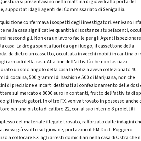
 Questura si presentavano nella mattina di giovedì alla porta del
e, supportati dagli agenti del Commissariato di Senigallia.
rquisizione confermava i sospetti degli investigatori. Venivano infa
ite nella casa significative quantità di sostanze stupefacenti, occu
ersi nascondigli. Non era un lavoro facile per gli Agenti ispezionar
la casa. La droga spunta fuori da ogni luogo, il cassettone della
da, da dietro un cassetto, occultata in vecchi mobili in cantina o i
gli armadi della casa. Alla fine dell'attività che non lasciava
lorato un solo angolo della casa la Polizia aveva collezionato 40
i di cocaina, 500 grammi di hashish e 500 di Marijuana, non che
ini di precisione e incarti destinati al confezionamento delle dosi
tere sul mercato e 8000 euro in contanti, frutto dell'attività di s
o gli investigatori. In oltre F.X. veniva trovato in possesso anche 
tore per una pistola di calibro 22, con al suo interno 8 proiettili.
plesso del materiale illegale trovato, rafforzato dalle indagini ch
ia aveva già svolto sul giovane, portavano il PM Dott. Ruggiero
zo a collocare F.X. agli arresti domiciliari nella casa di Ostra che il