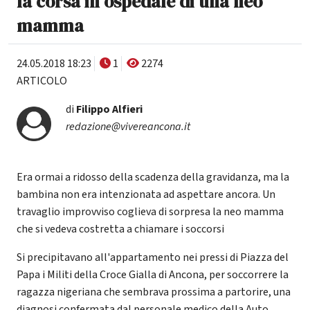
la corsa in ospedale di una neo
mamma
24.05.2018 18:23
1
2274
ARTICOLO
di
Filippo Alfieri
redazione@vivereancona.it
Era ormai a ridosso della scadenza della gravidanza, ma la
bambina non era intenzionata ad aspettare ancora. Un
travaglio improvviso coglieva di sorpresa la neo mamma
che si vedeva costretta a chiamare i soccorsi
Si precipitavano all'appartamento nei pressi di Piazza del
Papa i Militi della Croce Gialla di Ancona, per soccorrere la
ragazza nigeriana che sembrava prossima a partorire, una
diagnosi confermata dal personale medico della Auto