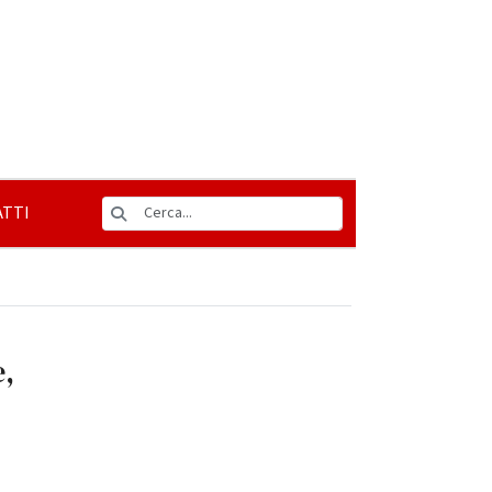
TTI
e,