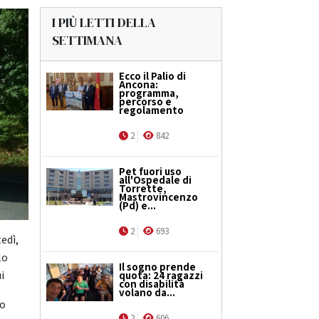
I PIÙ LETTI DELLA
SETTIMANA
Ecco il Palio di
Ancona:
programma,
percorso e
regolamento
2
842
Pet fuori uso
all'Ospedale di
Torrette,
Mastrovincenzo
(Pd) e...
2
693
edì,
lo
Il sogno prende
i
quota: 24 ragazzi
con disabilità
volano da...
zo
2
606