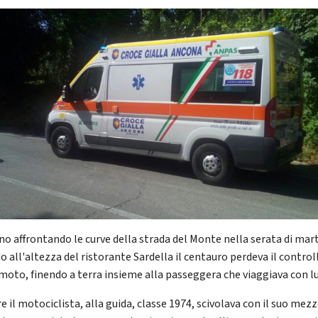
no affrontando le curve della strada del Monte nella serata di mart
o all'altezza del ristorante Sardella il centauro perdeva il control
 moto, finendo a terra insieme alla passeggera che viaggiava con lu
 il motociclista, alla guida, classe 1974, scivolava con il suo mez