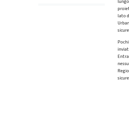
lungo
proie
lato d
Urban
sicure
Pochi
inviat
Entra
nessu
Region
sicur