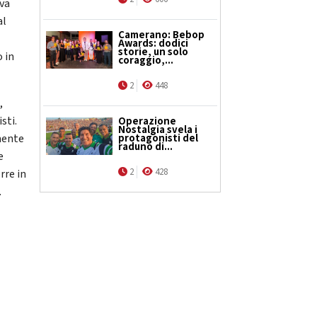
iva
al
Camerano: Bebop
Awards: dodici
storie, un solo
 in
coraggio,...
2
448
,
sti.
Operazione
Nostalgia svela i
protagonisti del
mente
raduno di...
e
2
428
rre in
.