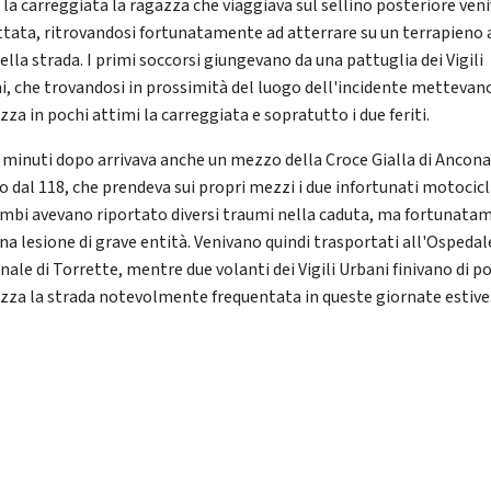
 la carreggiata la ragazza che viaggiava sul sellino posteriore ven
ttata, ritrovandosi fortunatamente ad atterrare su un terrapieno 
ella strada. I primi soccorsi giungevano da una pattuglia dei Vigili
i, che trovandosi in prossimità del luogo dell'incidente mettevano
zza in pochi attimi la carreggiata e sopratutto i due feriti.
 minuti dopo arrivava anche un mezzo della Croce Gialla di Ancona
o dal 118, che prendeva sui propri mezzi i due infortunati motocicli
mbi avevano riportato diversi traumi nella caduta, ma fortunata
na lesione di grave entità. Venivano quindi trasportati all'Ospedal
ale di Torrette, mentre due volanti dei Vigili Urbani finivano di po
ezza la strada notevolmente frequentata in queste giornate estive