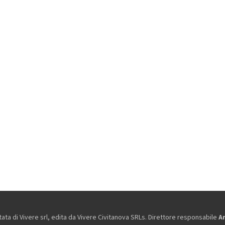
ta di Vivere srl, edita da
Vivere Civitanova SRLs. Direttore responsabile
A