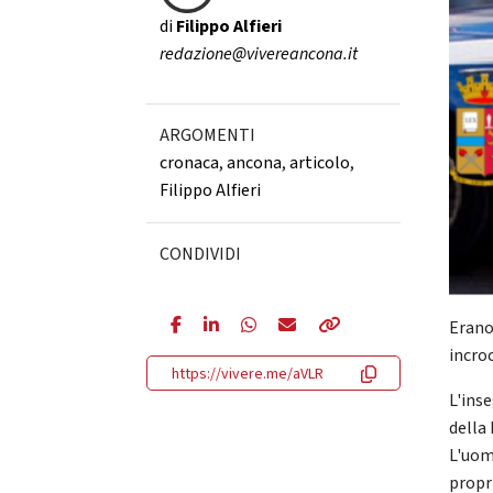
di
Filippo Alfieri
redazione@vivereancona.it
ARGOMENTI
cronaca
,
ancona
,
articolo
,
Filippo Alfieri
CONDIVIDI
Erano
incro
https://vivere.me/aVLR
L'ins
della
L'uom
propr