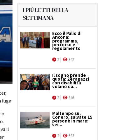
I PIÙ LETTI DELLA
SETTIMANA
Ecco il Palio di
Ancona:
programma,
percorso e
regolamento
2
942
Il sogno prende
quota: 24 ragazzi
con disabilità
volano da...
ter,
2
646
a fuga
Maltempo sul
rdo
Conero, salvate 15
persone in mare:
o.
sei...
va il
2
633
er