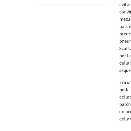
evita
convi
mezzo
paten
preoc
pneum
Scatt
per l
della
seque
Era u
nella
della
parch
un'oc
della 