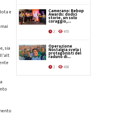
Camerano: Bebop
lota e
Awards: dodici
storie, un solo
coraggio,...
 mai
2
470
Operazione
e, sia
Nostalgia svela i
protagonisti del
l'alt
raduno di...
uente
2
438
ia
ento
amento