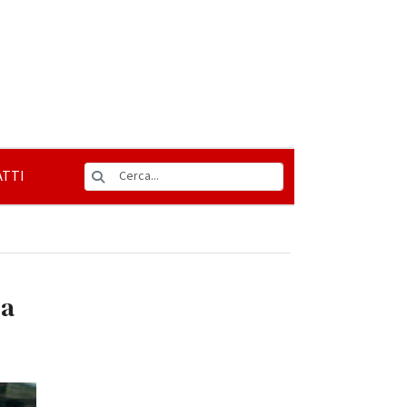
TTI
za