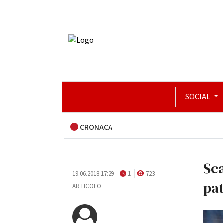
SOCIAL
CRONACA
Sca
19.06.2018 17:29
1
723
pat
ARTICOLO