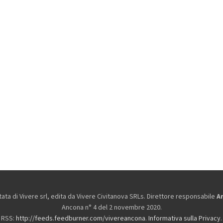
ta di Vivere srl, edita da
Vivere Civitanova SRLs. Direttore responsabile
A
Ancona n° 4 del 2 novembre 2020.
RSS:
http://feeds.feedburner.com/vivereancona
.
Informativa sulla Privacy
.