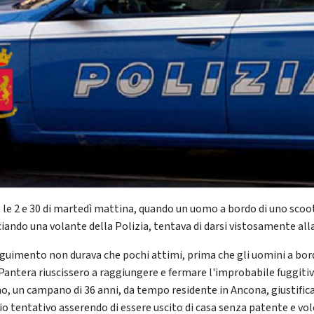
 le 2 e 30 di martedì mattina, quando un uomo a bordo di uno scoo
ciando una volante della Polizia, tentava di darsi vistosamente all
eguimento non durava che pochi attimi, prima che gli uomini a bo
 Pantera riuscissero a raggiungere e fermare l'improbabile fuggitiv
o, un campano di 36 anni, da tempo residente in Ancona, giustifica
io tentativo asserendo di essere uscito di casa senza patente e vol