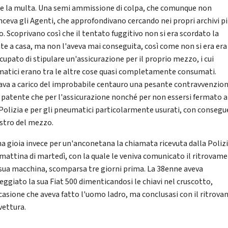
re la multa. Una semi ammissione di colpa, che comunque non
nceva gli Agenti, che approfondivano cercando nei propri archivi pi
. Scoprivano così che il tentato fuggitivo non si era scordato la
te a casa, ma non l'aveva mai conseguita, così come non si era era
cupato di stipulare un'assicurazione per il proprio mezzo, i cui
atici erano tra le altre cose quasi completamente consumati.
ava a carico del improbabile centauro una pesante contravvenzion
a patente che per l'assicurazione nonché per non essersi fermato al
 Polizia e per gli pneumatici particolarmente usurati, con conseg
stro del mezzo.
na gioia invece per un'anconetana la chiamata ricevuta dalla Poliz
 mattina di martedì, con la quale le veniva comunicato il ritrovam
 sua macchina, scomparsa tre giorni prima. La 38enne aveva
eggiato la sua Fiat 500 dimenticandosi le chiavi nel cruscotto,
casione che aveva fatto l'uomo ladro, ma conclusasi con il ritrov
vettura.