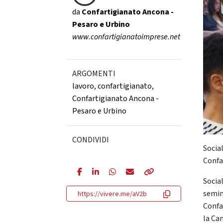
da
Confartigianato Ancona -
Pesaro e Urbino
www.confartigianatoimprese.net
ARGOMENTI
lavoro
,
confartigianato
,
Confartigianato Ancona -
Pesaro e Urbino
CONDIVIDI
Social
Confa
Socia
semin
https://vivere.me/aV2b
Confa
la Ca