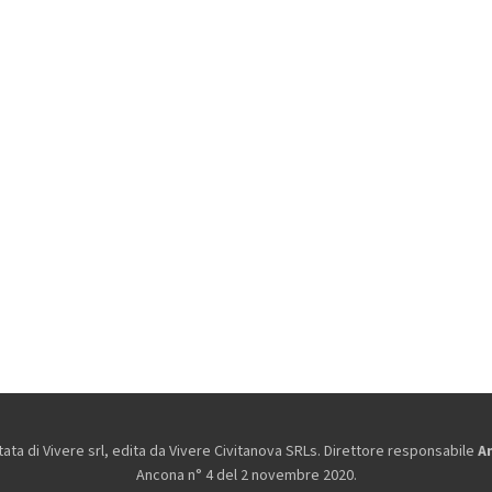
ta di Vivere srl, edita da
Vivere Civitanova SRLs. Direttore responsabile
A
Ancona n° 4 del 2 novembre 2020.