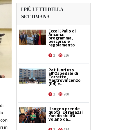
I PIÙ LETTI DELLA
SETTIMANA
Ecco il Palio di
Ancona:
programma,
percorso e
regolamento
2
916
Pet fuori uso
all'Ospedale di
Torrette,
Mastrovincenzo
(Pd) e...
2
700
di
Il sogno prende
quota: 24 ragazzi
da
con disabilità
volano da...
 con
i in
2
634