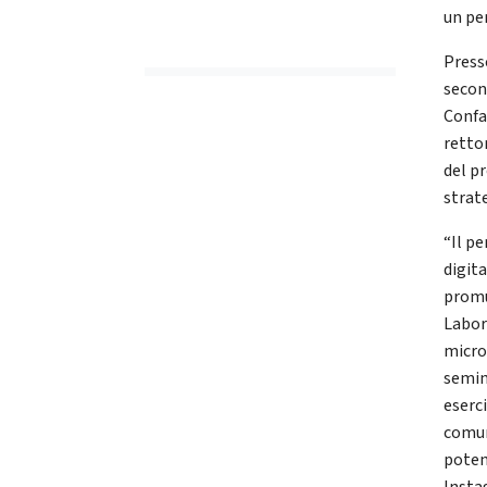
un pe
Presso
secon
Confa
retto
del p
strat
“Il pe
digita
promu
Labor
micro 
semin
eserc
comun
poten