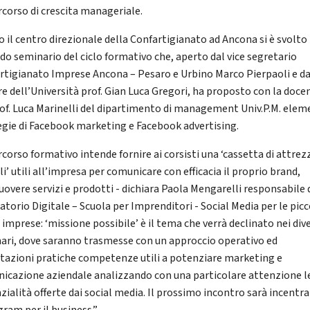
rcorso di crescita manageriale.
 il centro direzionale della Confartigianato ad Ancona si è svolto 
do seminario del ciclo formativo che, aperto dal vice segretario
rtigianato Imprese Ancona – Pesaro e Urbino Marco Pierpaoli e da
re dell’Università prof. Gian Luca Gregori, ha proposto con la doce
rof. Luca Marinelli del dipartimento di management Univ.P.M. elem
egie di Facebook marketing e Facebook advertising.
rcorso formativo intende fornire ai corsisti una ‘cassetta di attrez
li’ utili all’impresa per comunicare con efficacia il proprio brand,
overe servizi e prodotti - dichiara Paola Mengarelli responsabile 
atorio Digitale – Scuola per Imprenditori - Social Media per le picc
imprese: ‘missione possibile’ è il tema che verrà declinato nei dive
ari, dove saranno trasmesse con un approccio operativo ed
itazioni pratiche competenze utili a potenziare marketing e
icazione aziendale analizzando con una particolare attenzione l
zialità offerte dai social media. Il prossimo incontro sarà incentra