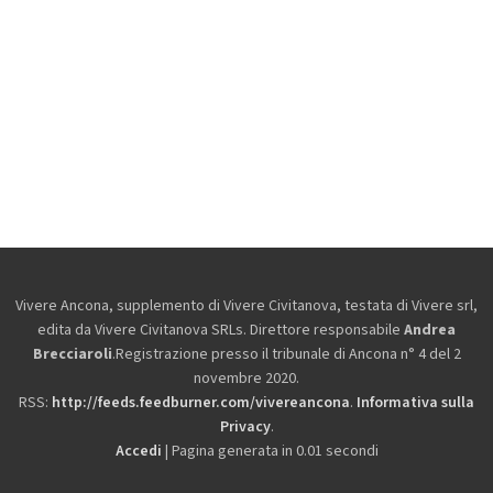
Vivere Ancona, supplemento di Vivere Civitanova, testata di Vivere srl,
edita da
Vivere Civitanova SRLs. Direttore responsabile
Andrea
Brecciaroli
.Registrazione presso il tribunale di Ancona n° 4 del 2
novembre 2020.
RSS:
http://feeds.feedburner.com/vivereancona
.
Informativa sulla
Privacy
.
Accedi
| Pagina generata in 0.01 secondi