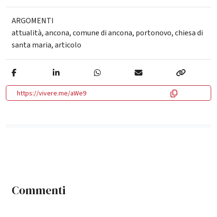
ARGOMENTI
attualità
,
ancona
,
comune di ancona
,
portonovo
,
chiesa di
santa maria
,
articolo
https://vivere.me/aWe9
Commenti