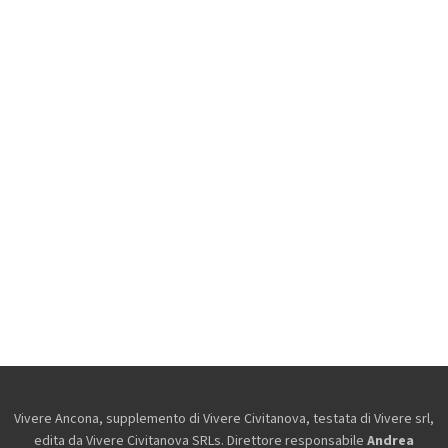
Vivere Ancona, supplemento di Vivere Civitanova, testata di Vivere srl,
edita da
Vivere Civitanova SRLs. Direttore responsabile
Andrea