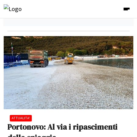
ATTUALITA'
Portonovo: Al via i ripascimenti