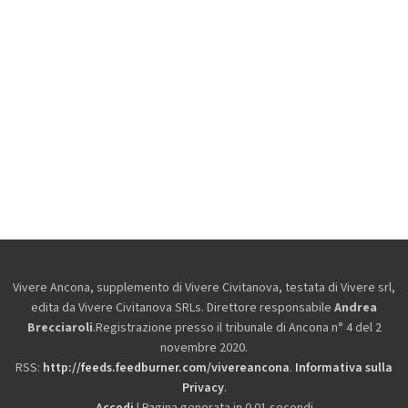
Vivere Ancona, supplemento di Vivere Civitanova, testata di Vivere srl,
edita da
Vivere Civitanova SRLs. Direttore responsabile
Andrea
Brecciaroli
.Registrazione presso il tribunale di Ancona n° 4 del 2
novembre 2020.
RSS:
http://feeds.feedburner.com/vivereancona
.
Informativa sulla
Privacy
.
Accedi
| Pagina generata in 0.01 secondi