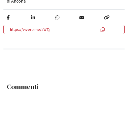
di Ancona
https://vivere.me/aWZj
Commenti