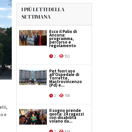
I PIÙ LETTI DELLA
SETTIMANA
Ecco il Palio di
Ancona:
programma,
percorso e
regolamento
2
911
Pet fuori uso
all'Ospedale di
Torrette,
Mastrovincenzo
(Pd) e...
2
700
lli,
Il sogno prende
quota: 24 ragazzi
to e
con disabilità
volano da...
2
634