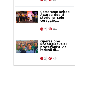
Camerano: Bebop
Awards: dodici
storie, un solo
coraggio,...
2
462
Operazione
Nostalgia svela i
protagonisti del
raduno di...
2
434