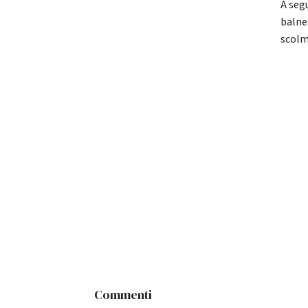
A segu
balne
scolm
Commenti