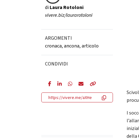
di
Laura Rotoloni
vivere.biz/laurarotoloni
ARGOMENTI
cronaca
,
ancona
,
articolo
CONDIVIDI
Scivol
https://vivere.me/aXHe
procur
I socc
l’all
inizia
della 