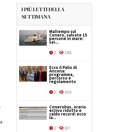
I PIÙ LETTI DELLA
SETTIMANA
Maltempo sul
Conero, salvate 15
persone in mare:
sei...
2
1301
Ecco il Palio di
Ancona:
programma,
percorso e
regolamento
2
1015
Conerobus, orario
e
estivo ridotto e
caldo record: ecco
la...
za
2
827
.