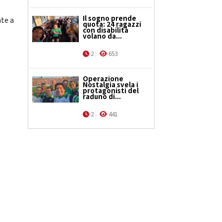
Il sogno prende
nte a
quota: 24 ragazzi
con disabilità
volano da...
2
653
Operazione
Nostalgia svela i
protagonisti del
raduno di...
2
441