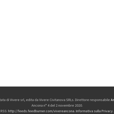
ta di Vivere srl, edita da
Vivere Civitanova SRLs. Direttore responsabile
A
Ancona n° 4 del 2 novembre 2020.
RSS:
http://feeds.feedburner.com/vivereancona
.
Informativa sulla Privacy
.