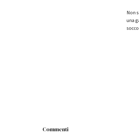
Non s
una g
soccor
Commenti