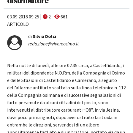
distributore
03.09.2018 09:25
2
661
ARTICOLO
di
Silvia Dolci
redazione@vivereosimo.it
Nella notte di lunedì, alle ore 02:35 circa, a Castelfidardo, i
militari del dipendente N.O.Rm. della Compagnia di Osimo
e delle Stazioni di Castelfidardo e Camerano, a seguito
dell’allarme antifurto scattato sulla linea telefonica n. 112
della Compagnia osimana e di successive segnalazioni di
furto pervenute da alcuni cittadini del posto, sono
intervenuti al distributore carburanti “Q8”, in via Jesina,
dove poco prima ignoti, dopo aver ostruito la strada in
entrambe le direzioni, servendosi di un albero
appositamente tagliato e di un trattore, portato via da un