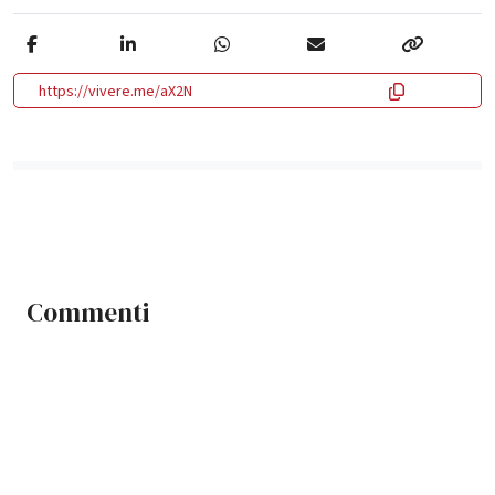
https://vivere.me/aX2N
Commenti