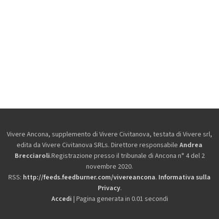
Vivere Ancona, supplemento di Vivere Civitanova, testata di Vivere srl,
edita da
Vivere Civitanova SRLs. Direttore responsabile
Andrea
Brecciaroli
.Registrazione presso il tribunale di Ancona n° 4 del 2
novembre 2020.
RSS:
http://feeds.feedburner.com/vivereancona
.
Informativa sulla
Privacy
.
Accedi
| Pagina generata in 0.01 secondi