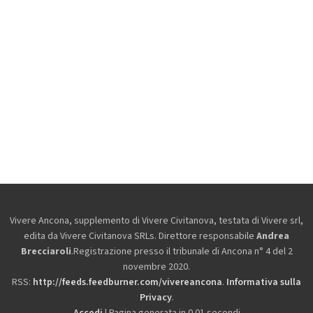
Vivere Ancona, supplemento di Vivere Civitanova, testata di Vivere srl,
edita da
Vivere Civitanova SRLs. Direttore responsabile
Andrea
Brecciaroli
.Registrazione presso il tribunale di Ancona n° 4 del 2
novembre 2020.
RSS:
http://feeds.feedburner.com/vivereancona
.
Informativa sulla
Privacy
.
Accedi
| Pagina generata in 0.01 secondi