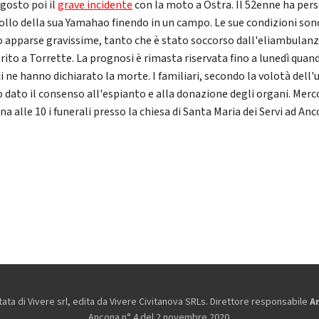
agosto poi il
grave incidente
con la moto a Ostra. Il 52enne ha pers
ollo della sua Yamahao finendo in un campo. Le sue condizioni son
o apparse gravissime, tanto che è stato soccorso dall'eliambulanz
rito a Torrette. La prognosi è rimasta riservata fino a lunedì quand
i ne hanno dichiarato la morte. I familiari, secondo la volotà dell
 dato il consenso all'espianto e alla donazione degli organi. Merc
a alle 10 i funerali presso la chiesa di Santa Maria dei Servi ad Anc
ta di Vivere srl, edita da
Vivere Civitanova SRLs. Direttore responsabile
A
Ancona n° 4 del 2 novembre 2020.