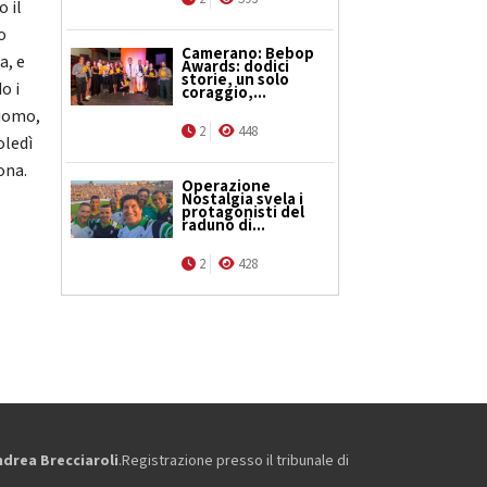
o il
o
Camerano: Bebop
a, e
Awards: dodici
storie, un solo
o i
coraggio,...
'uomo,
2
448
oledì
ona.
Operazione
Nostalgia svela i
protagonisti del
raduno di...
2
428
ndrea Brecciaroli
.Registrazione presso il tribunale di