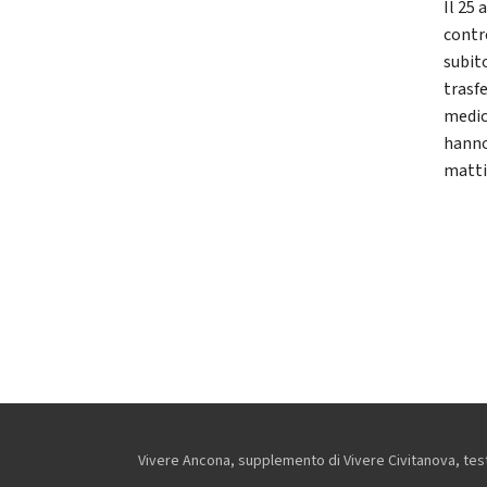
Il 25 
contr
subit
trasfe
medic
hanno
mattin
Vivere Ancona, supplemento di Vivere Civitanova, testa