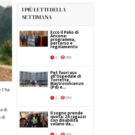
I PIÙ LETTI DELLA
SETTIMANA
Ecco il Palio di
Ancona:
programma,
percorso e
regolamento
2
800
Pet fuori uso
all'Ospedale di
Torrette,
Mastrovincenzo
(Pd) e...
 l'ha
2
693
a di
Il sogno prende
quota: 24 ragazzi
 di
con disabilità
volano da...
2
593