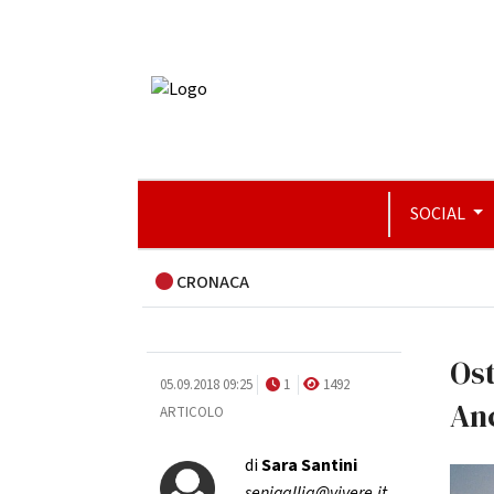
SOCIAL
CRONACA
Ost
05.09.2018 09:25
1
1492
Anc
ARTICOLO
di
Sara Santini
senigallia@vivere.it