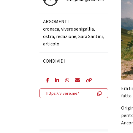
ARGOMENTI
cronaca
,
vivere senigallia
,
ostra
,
redazione
,
Sara Santini
,
articolo
CONDIVIDI
Era fi
https://vivere.me/
fatta 
Origi
perit
Ancona