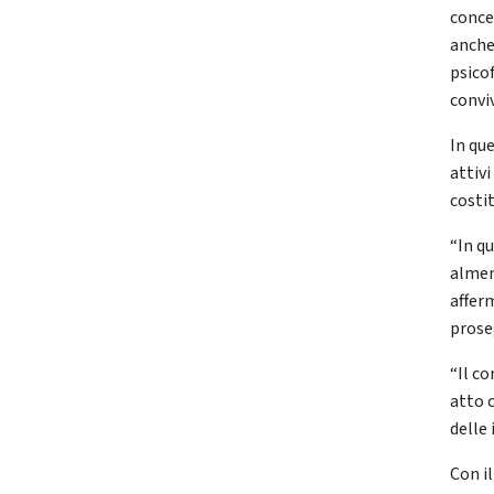
conce
anche
psicof
convi
In qu
attiv
costi
“In q
almen
affer
prose
“Il c
atto 
delle 
Con il