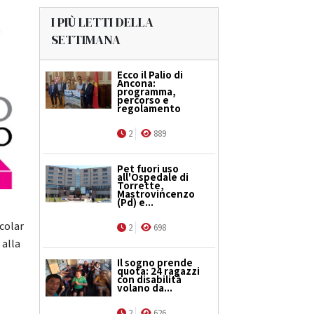
I PIÙ LETTI DELLA
SETTIMANA
Ecco il Palio di
Ancona:
programma,
percorso e
regolamento
2
889
Pet fuori uso
all'Ospedale di
Torrette,
Mastrovincenzo
(Pd) e...
icolar
2
698
 alla
Il sogno prende
quota: 24 ragazzi
con disabilità
volano da...
2
626