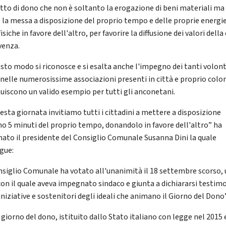
tto di dono che non è soltanto la erogazione di beni materiali ma
 la messa a disposizione del proprio tempo e delle proprie energi
isiche in favore dell'altro, per favorire la diffusione dei valori della 
venza.
esto modo si riconosce e si esalta anche l'impegno dei tanti volont
i nelle numerosissime associazioni presenti in città e proprio colo
tuiscono un valido esempio per tutti gli anconetani.
uesta giornata invitiamo tutti i cittadini a mettere a disposizione
o 5 minuti del proprio tempo, donandolo in favore dell'altro” ha
mato il presidente del Consiglio Comunale Susanna Dini la quale
gue:
onsiglio Comunale ha votato all'unanimità il 18 settembre scorso,
con il quale aveva impegnato sindaco e giunta a dichiararsi testim
iniziative e sostenitori degli ideali che animano il Giorno del Dono”
 giorno del dono, istituito dallo Stato italiano con legge nel 2015 