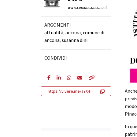
Ancona
www.comune.ancona.it
ARGOMENTI
attualità
,
ancona
,
comune di
ancona
,
susanna dini
CONDIVIDI
Anche
https://vivere.me/aYX4
previs
modo 
Pinac
In qu
patrim