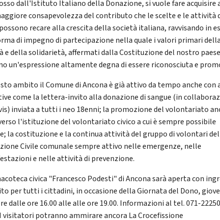
so dall'Istituto Italiano della Donazione, si vuole fare acquisire a
aggiore consapevolezza del contributo che le scelte e le attività 
possono recare alla crescita della società italiana, ravvisando in e
orma di impegno di partecipazione nella quale i valori primari dell
à e della solidarietà, affermati dalla Costituzione del nostro paese
no un'espressione altamente degna di essere riconosciuta e prom
esto ambito il Comune di Ancona è già attivo da tempo anche con 
ative come la lettera-invito alla donazione di sangue (in collabora
vis) inviata a tutti i neo 18enni; la promozione del volontariato a
erso l'istituzione del volontariato civico a cui è sempre possibile
e; la costituzione e la continua attività del gruppo di volontari del
zione Civile comunale sempre attivo nelle emergenze, nelle
estazioni e nelle attività di prevenzione.
nacoteca civica "Francesco Podesti" di Ancona sarà aperta con ing
to per tutti i cittadini, in occasione della Giornata del Dono, giove
e dalle ore 16.00 alle alle ore 19.00. Informazioni al tel. 071-2225
 I visitatori potranno ammirare ancora La Crocefissione