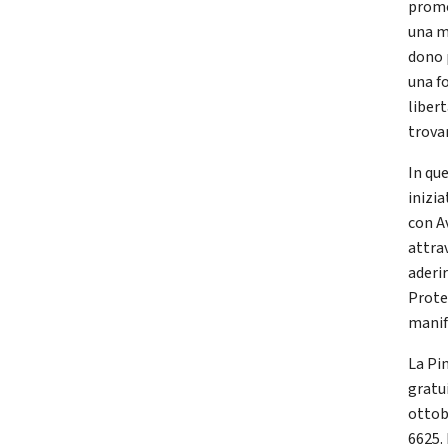
promos
una m
dono 
una f
libert
trova
In qu
inizi
con A
attrav
aderir
Prote
manif
La Pi
gratui
ottobr
6625.