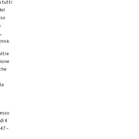
 tutti
del
sso
a
,
ossa.
altre
zione
nche
la
resso
dì 4
047 –