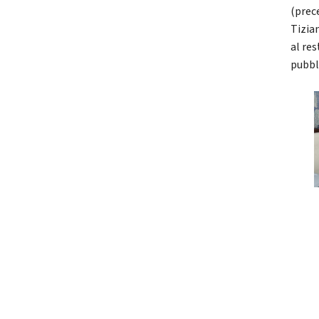
(prec
Tizian
al re
pubbl