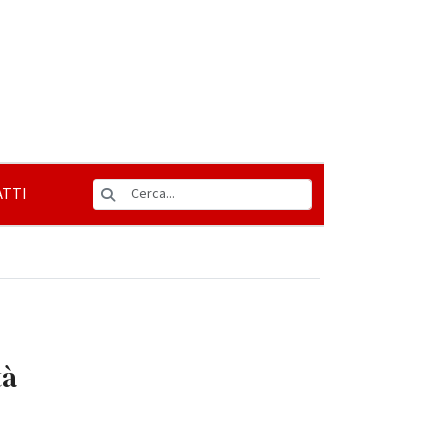
TTI
tà