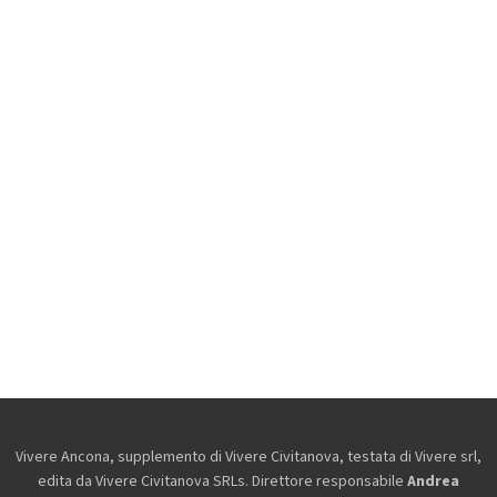
Vivere Ancona, supplemento di Vivere Civitanova, testata di Vivere srl,
edita da
Vivere Civitanova SRLs. Direttore responsabile
Andrea