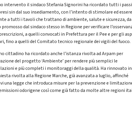
o intervento il sindaco Stefania Signorini ha ricordato tutti i pass
presi sin dal suo insediamento, con l’intento di stimolare ed esser
te a tutti i tavoli che trattano di ambiente, salute e sicurezza, da
o promosso dal sindaco stesso in Regione per verificare l’osservan
prescrizioni, a quelli convocati in Prefettura per il Pee e per gli as
ri, fino a quelli del Comitato tecnico regionale dei vigili del fuoco.
imo cittadino ha ricordato anche l’istanza rivolta ad Arpam per
ivazione del progetto ‘Ambiente’ per rendere più semplici le
lazioni e più completi i monitoraggi della qualità. Ha rinnovato i
hiesta rivolta alla Regione Marche, già avanzata a luglio, affinché
vi una legge che introduca misure per la prevenzione e limitazion
 emissioni odorigene così come già fatto da molte altre regioni ita