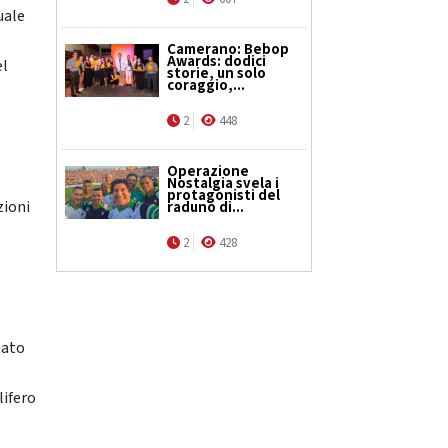
uale
Camerano: Bebop
Awards: dodici
el
storie, un solo
coraggio,...
2
448
Operazione
Nostalgia svela i
protagonisti del
zioni
raduno di...
2
428
tato
lifero