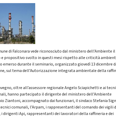
mune di Falconara vede riconosciuto dal ministero dell’Ambiente il
 e propositivo svolto in questi mesi rispetto alle criticità ambienta
o emerso durante il seminario, organizzato giovedì 13 dicembre d
ne, sul tema dell’Autorizzazione integrata ambientale della raffin
nvegno, oltre all’assessore regionale Angelo Sciapichetti e ai tecni
nali, hanno partecipato il dirigente del ministero dell’Ambiente
io Ziantoni, accompagnato dai funzionari, il sindaco Stefania Sign
tecnici comunali, l’Arpam, i rappresentanti del comando dei vigili 
 i dirigenti Api, rappresentanti dei lavoratori della raffineria e dei