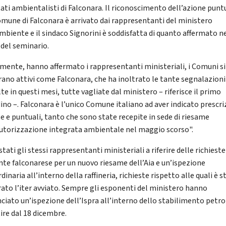
ati ambientalisti di Falconara. Il riconoscimento dell’azione punt
omune di Falconara è arrivato dai rappresentanti del ministero
Ambiente e il sindaco Signorini è soddisfatta di quanto affermato n
 del seminario.
mente, hanno affermato i rappresentanti ministeriali, i Comuni si
ano attivi come Falconara, che ha inoltrato le tante segnalazioni
te in questi mesi, tutte vagliate dal ministero – riferisce il primo
dino –. Falconara è l’unico Comune italiano ad aver indicato prescri
se e puntuali, tanto che sono state recepite in sede di riesame
Autorizzazione integrata ambientale nel maggio scorso".
tati gli stessi rappresentanti ministeriali a riferire delle richieste
ente falconarese per un nuovo riesame dell’Aia e un’ispezione
dinaria all’interno della raffineria, richieste rispetto alle quali è s
trato l’iter avviato. Sempre gli esponenti del ministero hanno
ciato un’ispezione dell’Ispra all’interno dello stabilimento petro
ire dal 18 dicembre.