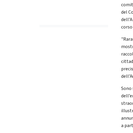
comit
del C
dell’
corso
"Rara
mostr
raccol
citta
preci
dell’
Sono s
dell’
straor
illus
annun
a part