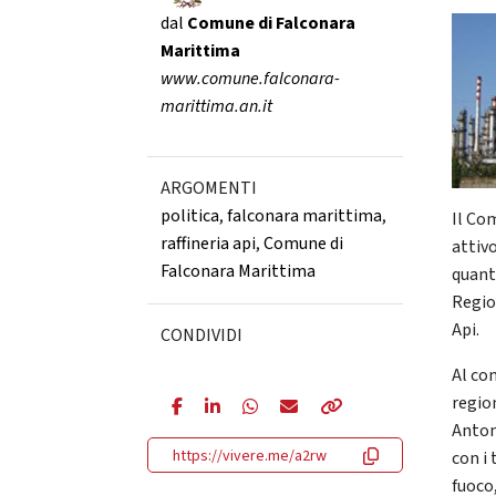
dal
Comune di Falconara
Marittima
www.comune.falconara-
marittima.an.it
ARGOMENTI
politica
,
falconara marittima
,
Il Co
raffineria api
,
Comune di
attivo
Falconara Marittima
quant
Regio
Api.
CONDIVIDI
Al co
regio
Anton
https://vivere.me/a2rw
con i 
fuoco,