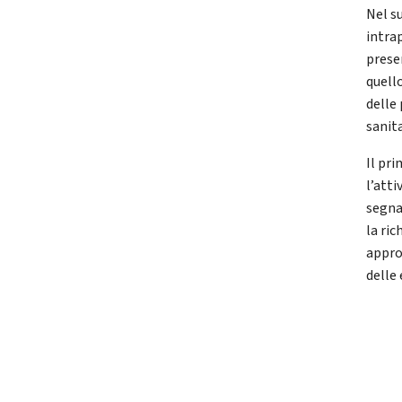
Nel su
intra
presen
quell
delle 
sanita
Il pr
l’att
segna
la ric
appro
delle