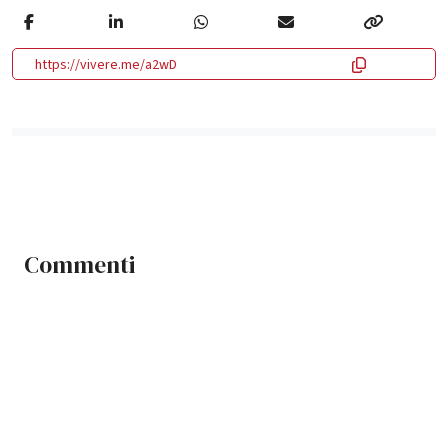
https://vivere.me/a2wD
Commenti