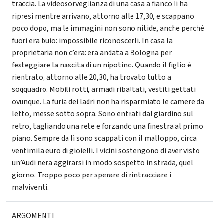
traccia. La videosorveglianza di una casa a fianco li ha
ripresi mentre arrivano, attorno alle 17,30, e scappano
poco dopo, ma le immagini non sono nitide, anche perché
fuori era buio: impossibile riconoscerli. In casa la
proprietaria non c’era: era andata a Bologna per
festeggiare la nascita di un nipotino. Quando il figlio è
rientrato, attorno alle 20,30, ha trovato tutto a
soqquadro. Mobili rotti, armadi ribaltati, vestiti gettati
ovunque. La furia dei ladri non ha risparmiato le camere da
letto, messe sotto sopra. Sono entrati dal giardino sul
retro, tagliando una rete e forzando una finestra al primo
piano. Sempre da lì sono scappati con il malloppo, circa
ventimila euro di gioielli. I vicini sostengono di aver visto
un’Audi nera aggirarsi in modo sospetto in strada, quel
giorno. Troppo poco per sperare di rintracciare i
malviventi.
ARGOMENTI