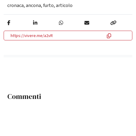
cronaca
,
ancona
,
furto
,
articolo
https://vivere.me/a2vR
Commenti