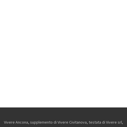
Vivere Ancona, supplemento di Vivere Civitanova, testata di Vivere srl,