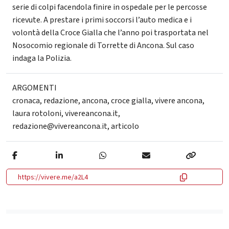
serie di colpi facendola finire in ospedale per le percosse
ricevute. A prestare i primi soccorsi l’auto medica e i
volontà della Croce Gialla che l’anno poi trasportata nel
Nosocomio regionale di Torrette di Ancona. Sul caso
indaga la Polizia.
ARGOMENTI
cronaca
,
redazione
,
ancona
,
croce gialla
,
vivere ancona
,
laura rotoloni
,
vivereancona.it
,
redazione@vivereancona.it
,
articolo
https://vivere.me/a2L4