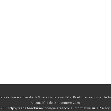
ta di Vivere srl, edita da
Vivere Civitanova SRLs. Direttore responsabile
A
Ancona n° 4 del 2 novembre 2020.
RSS:
http://feeds.feedburner.com/vivereancona
.
Informativa sulla Privacy
.