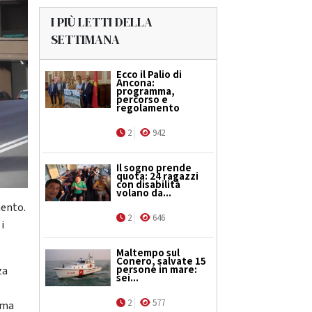
I PIÙ LETTI DELLA
SETTIMANA
Ecco il Palio di
Ancona:
programma,
percorso e
regolamento
2
942
Il sogno prende
quota: 24 ragazzi
con disabilità
volano da...
mento.
2
646
i
Maltempo sul
Conero, salvate 15
persone in mare:
za
sei...
2
577
c ma