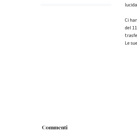
lucida
Ci ha
del 1
trasf
Le su
Commenti