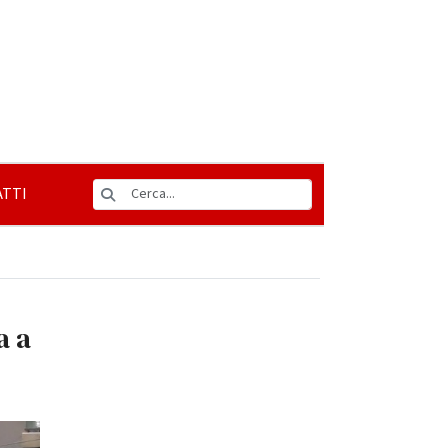
TTI
a a