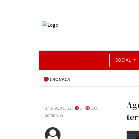
SOCIAL
CRONACA
Agu
27.02.2019 15:22
1
1096
ter
ARTICOLO