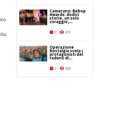
Camerano: Bebop
Awards: dodici
storie, un solo
dico
coraggio,...
2
470
llo.
Operazione
Nostalgia svela i
protagonisti del
raduno di...
2
438