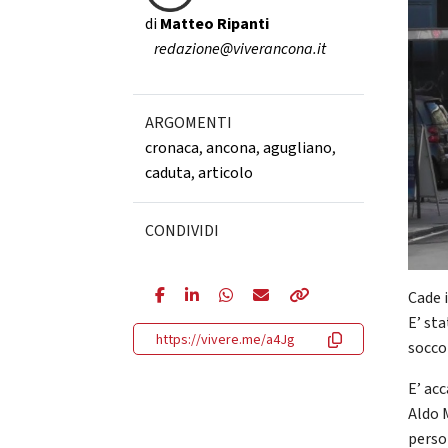
di
Matteo Ripanti
redazione@viverancona.it
ARGOMENTI
cronaca
,
ancona
,
agugliano
,
caduta
,
articolo
CONDIVIDI
Cade 
E’ sta
https://vivere.me/a4Jg
soccor
E’ ac
Aldo M
perso