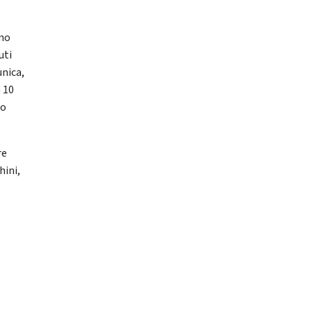
nno
uti
unica,
a 10
no
re
hini,