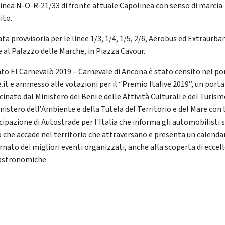
inea N-O-R-21/33 di fronte attuale Capolinea con senso di marcia
ito.
a provvisoria per le linee 1/3, 1/4, 1/5, 2/6, Aerobus ed Extraurba
e al Palazzo delle Marche, in Piazza Cavour.
nto El Carnevalò 2019 – Carnevale di Ancona è stato censito nel po
e.it e ammesso alle votazioni per il “Premio Italive 2019”, un porta
inato dal Ministero dei Beni e delle Attività Culturali e del Turism
inistero dell’Ambiente e della Tutela del Territorio e del Mare con 
cipazione di Autostrade per l'Italia che informa gli automobilisti 
o che accade nel territorio che attraversano e presenta un calenda
rnato dei migliori eventi organizzati, anche alla scoperta di eccel
astronomiche