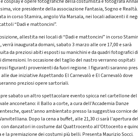
 e cosplay e opere fotografiche della costumista e fotografa Ann
sima, vice presidente della associazione Fantasia, Sogno e Realtà.
ta in corso Stamira, angolo Via Marsala, nei locali adiacenti il ne
cattoli “Dadi e mattoncini”.
osizione, allestita nei locali di “Dadi e mattoncini” in corso Stami
 , verrà inaugurata domani, sabato 3 marzo alle ore 17,00 e sarà
uita da preziosi abiti esposti su manichini e da quadri fotografici d
i dimensioni. In occasione del taglio del nastro verranno ospitati
osi figuranti provenienti da fuori regione. I figuranti saranno pre
 alle due iniziative Aspettando El Carnevalò e El Carnevalò dove
seranno preziosi opere sartoriali.
pre sabato un altro spettacolare evento spicca nel cartellone del
vale anconetano: il Ballo a corte, a cura dell'Accademia Danze
entesche, quest'anno ambientato presso la suggestiva cornice de
anvitelliana. Dopo la cena a buffet, alle 21,30 ci sarà l'apertura de
 con danzatori in costume dal Quattrocento all'Ottocento e quind
a e la premiazione dei costumi più belli. Presenta Maurizio Socci.