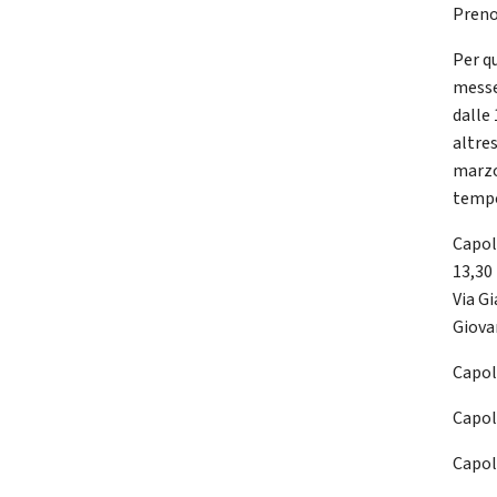
Preno
Per q
messe
dalle 
altres
marzo
tempo
Capol
13,30 
Via Gi
Giovan
Capol
Capol
Capol