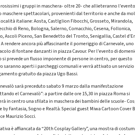
osissimi i gruppi in maschera- oltre 20- che allieteranno l'event
ro maschere spettacolari, provenienti dal territorio e anche da mo
località italiane: Aosta, CastIglion Fibocchi, Grosseto, Mirandola,
ecchio di Reno, Bologna, Salerno, Comacchio, Cesena, Follonica,
o, Ascoli Piceno, San Benedetto del Tronto, Senigallia, Castel d'E
i. A rendere ancora più affascinante il pomeriggio di Carnevale, uno
acolo di fontane danzanti in piazza Cavour. Per l'evento di domeni
 si prevede un flusso imponente di persone in centro, per questo
o saranno aperti i parcheggi comunali e verrà attivato un servizio 
gamento gratuito da piazza Ugo Bassi.
rnevalò sarà preceduto sabato 9 marzo dalla manifestazione
ttando el Carnevalò”: a partire dalle ore 15,30 in piazza Roma si
erà in centro una sfilata in maschera dei bambini delle scuole- Co
e by Fantasia, Sogno e Realtà. Special guest Miwa Cartoon Cover 
ce Maurizio Socci.
iativa è affiancata da “20th Cosplay Gallery”, una mostra di costumi