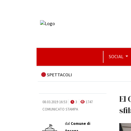
SOCIAL
SPETTACOLI
El 
08.03.2019 16:53
3
1747
sfi
COMUNICATO STAMPA
dal
Comune di