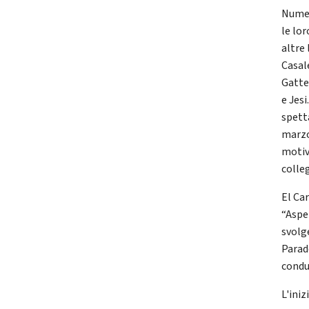
Numer
le lo
altre 
Casal
Gatte
e Jes
spett
marzo
motiv
colle
El Ca
“Aspe
svolg
Parad
condu
L'iniz