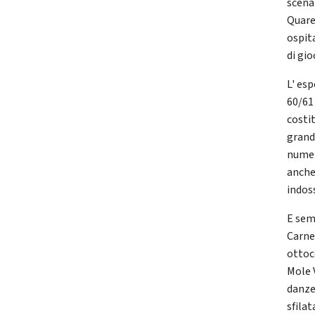
scena
Quare
ospita
di gio
L' esp
60/61
costit
grand
numer
anche
indos
E sem
Carne
ottoc
Mole V
danze
sfilat