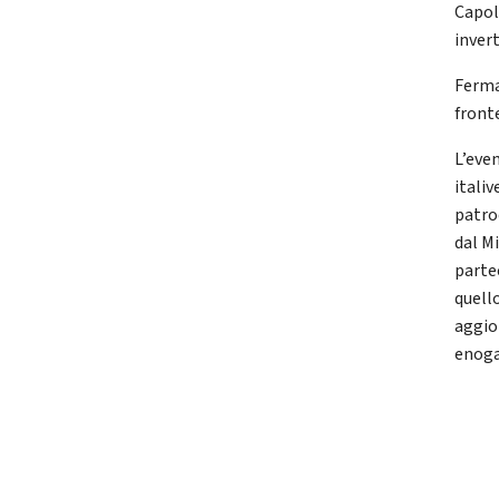
Capol
invert
Fermat
front
L’eve
italiv
patroc
dal M
parte
quell
aggio
enog