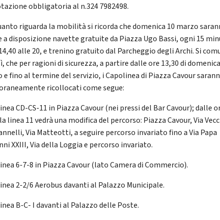
tazione obbligatoria al n.324 7982498.
uanto riguarda la mobilità si ricorda che domenica 10 marzo sara
 a disposizione navette gratuite da Piazza Ugo Bassi, ogni 15 min
14,40 alle 20, e trenino gratuito dal Parcheggio degli Archi. Si com
ì, che per ragioni di sicurezza, a partire dalle ore 13,30 di domenic
 e fino al termine del servizio, i Capolinea di Piazza Cavour saran
raneamente ricollocati come segue:
inea CD-CS-11 in Piazza Cavour (nei pressi del Bar Cavour); dalle o
la linea 11 vedrà una modifica del percorso: Piazza Cavour, Via Vecc
annelli, Via Matteotti, a seguire percorso invariato fino a Via Papa
ni XXIII, Via della Loggia e percorso invariato.
inea 6-7-8 in Piazza Cavour (lato Camera di Commercio).
inea 2-2/6 Aerobus davanti al Palazzo Municipale.
inea B-C- I davanti al Palazzo delle Poste.