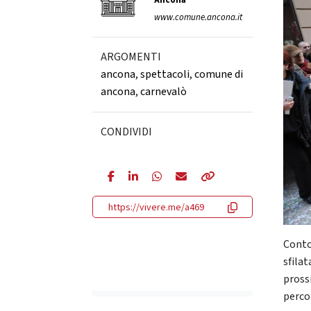
Ancona
www.comune.ancona.it
ARGOMENTI
ancona
,
spettacoli
,
comune di
ancona
,
carnevalò
CONDIVIDI
https://vivere.me/a469
Conto 
sfila
pross
perco