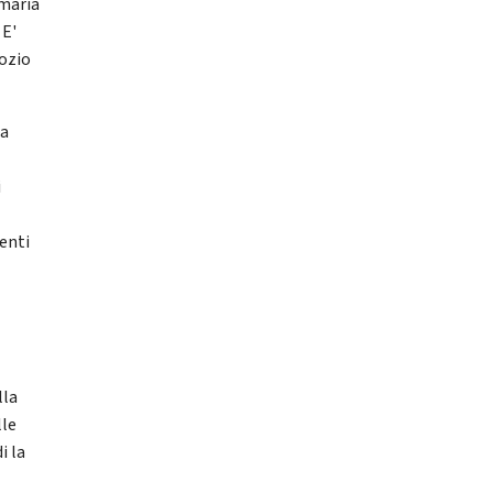
amaria
 E'
gozio
ra
i
senti
lla
lle
i la