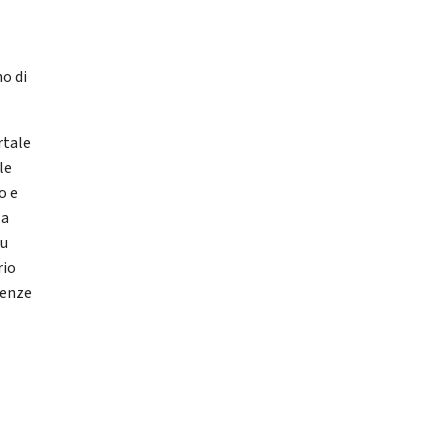
no di
rtale
le
o e
la
su
rio
lenze