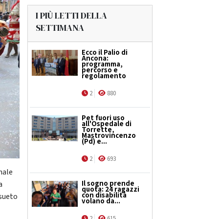
I PIÙ LETTI DELLA
SETTIMANA
Ecco il Palio di
Ancona:
programma,
percorso e
regolamento
2
880
Pet fuori uso
all'Ospedale di
Torrette,
Mastrovincenzo
(Pd) e...
2
693
nale
Il sogno prende
a
quota: 24 ragazzi
con disabilità
nsueto
volano da...
2
615