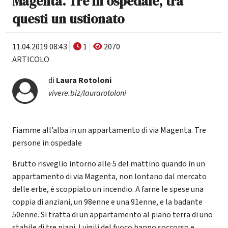
Magenta. Tre in ospedale, tra
questi un ustionato
11.04.2019 08:43
1
2070
ARTICOLO
di
Laura Rotoloni
vivere.biz/laurarotoloni
Fiamme all’alba in un appartamento di via Magenta. Tre
persone in ospedale
Brutto risveglio intorno alle 5 del mattino quando in un
appartamento di via Magenta, non lontano dal mercato
delle erbe, è scoppiato un incendio. A farne le spese una
coppia di anziani, un 98enne e una 91enne, e la badante
50enne. Si tratta di un appartamento al piano terra di uno
stabile di tre piani. I vigili del fuoco hanno soccorso e