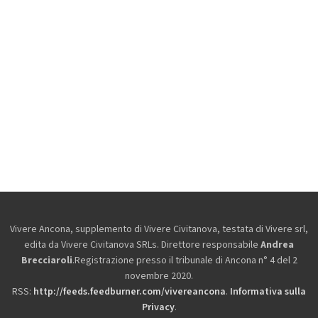
Vivere Ancona, supplemento di Vivere Civitanova, testata di Vivere srl,
edita da
Vivere Civitanova SRLs. Direttore responsabile
Andrea
Brecciaroli
.Registrazione presso il tribunale di Ancona n° 4 del 2
novembre 2020.
RSS:
http://feeds.feedburner.com/vivereancona
.
Informativa sulla
Privacy
.