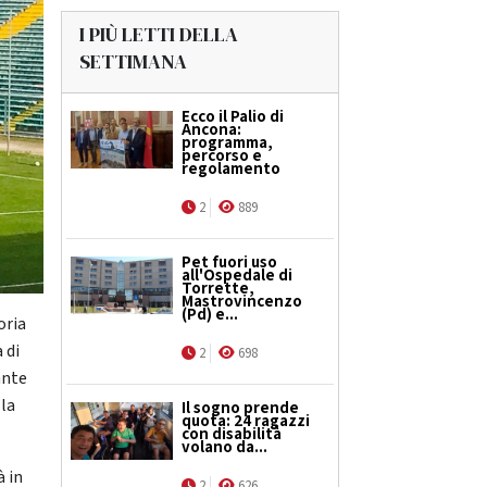
I PIÙ LETTI DELLA
SETTIMANA
Ecco il Palio di
Ancona:
programma,
percorso e
regolamento
2
889
Pet fuori uso
all'Ospedale di
Torrette,
Mastrovincenzo
(Pd) e...
oria
 di
2
698
ante
 la
Il sogno prende
quota: 24 ragazzi
con disabilità
volano da...
à in
2
626