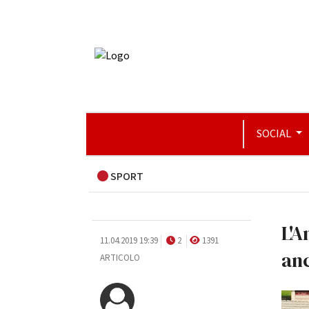
SOCIAL
SPORT
L'A
11.04.2019 19:39
2
1391
anc
ARTICOLO