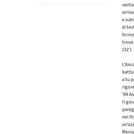
vantag
arriva
e sub
di tes
forma
trova
(32’).
L’Anc
battu
a tu p
rigore
’99 Al
Il gio
paregg
nel f
un’az
Mercur