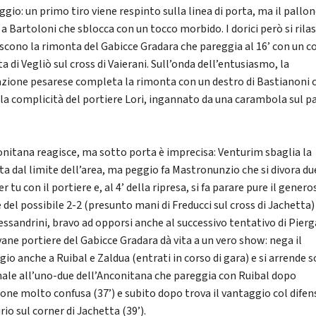
gio: un primo tiro viene respinto sulla linea di porta, ma il pallo
 a Bartoloni che sblocca con un tocco morbido. I dorici però si ril
iscono la rimonta del Gabicce Gradara che pareggia al 16’ con un c
ta di Vegliò sul cross di Vaierani. Sull’onda dell’entusiasmo, la
zione pesarese completa la rimonta con un destro di Bastianoni 
 la complicità del portiere Lori, ingannato da una carambola sul p
onitana reagisce, ma sotto porta è imprecisa: Venturim sbaglia la
ta dal limite dell’area, ma peggio fa Mastronunzio che si divora du
er tu con il portiere e, al 4’ della ripresa, si fa parare pure il genero
 del possibile 2-2 (presunto mani di Freducci sul cross di Jachetta)
essandrini, bravo ad opporsi anche al successivo tentativo di Pierga
vane portiere del Gabicce Gradara dà vita a un vero show: nega il
io anche a Ruibal e Zaldua (entrati in corso di gara) e si arrende s
inale all’uno-due dell’Anconitana che pareggia con Ruibal dopo
ione molto confusa (37’) e subito dopo trova il vantaggio col dife
io sul corner di Jachetta (39’).