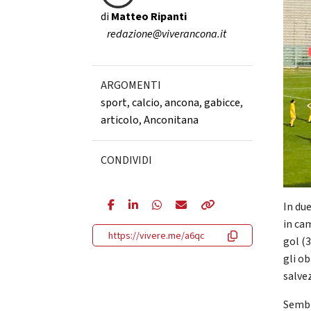
di
Matteo Ripanti
redazione@viverancona.it
ARGOMENTI
sport
,
calcio
,
ancona
,
gabicce
,
articolo
,
Anconitana
CONDIVIDI
In due
in ca
https://vivere.me/a6qc
gol (
gli ob
salvez
Sembr