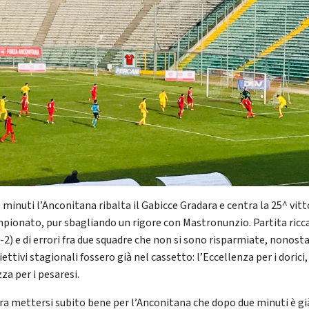
 minuti l’Anconitana ribalta il Gabicce Gradara e centra la 25^ vitt
mpionato, pur sbagliando un rigore con Mastronunzio. Partita ricca
3-2) e di errori fra due squadre che non si sono risparmiate, nonost
iettivi stagionali fossero già nel cassetto: l’Eccellenza per i dorici,
za per i pesaresi.
a mettersi subito bene per l’Anconitana che dopo due minuti è gi