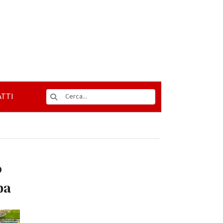
TTI
o
pa